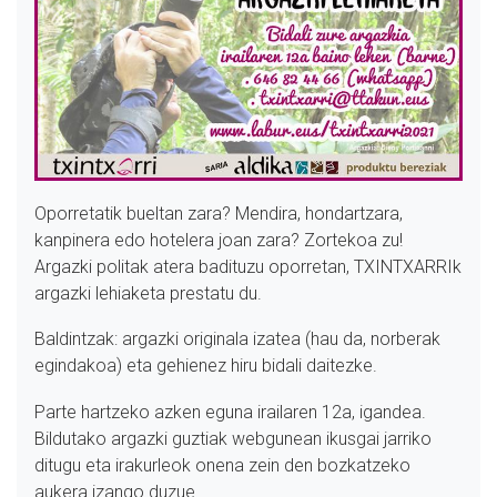
Oporretatik bueltan zara? Mendira, hondartzara,
kanpinera edo hotelera joan zara? Zortekoa zu!
Argazki politak atera badituzu oporretan, TXINTXARRIk
argazki lehiaketa prestatu du.
Baldintzak: argazki originala izatea (hau da, norberak
egindakoa) eta gehienez hiru bidali daitezke.
Parte hartzeko azken eguna irailaren 12a, igandea.
Bildutako argazki guztiak webgunean ikusgai jarriko
ditugu eta irakurleok onena zein den bozkatzeko
aukera izango duzue.