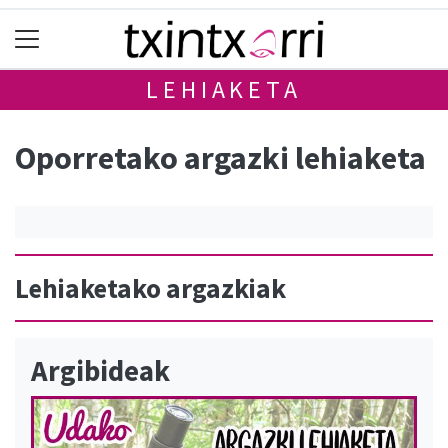
LEHIAKETA
Oporretako argazki lehiaketa
Lehiaketako argazkiak
Argibideak