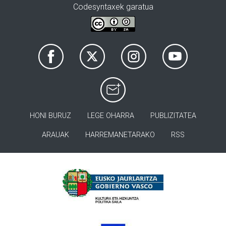
Codesyntaxek garatua
HONI BURUZ
LEGE OHARRA
PUBLIZITATEA
ARAUAK
HARREMANETARAKO
RSS