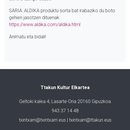
SARIA: ALDIKA produktu sorta bat irabaziko du boto
gehien jasotzen dituenak.
https://www.aldika.com/aldika.html
Animatu eta bidali!
Ttakun Kultur Elkartea
Geltoki kalea 4, Lasarte-Oria 20160 Gipuzkoa
943 37 14 48
txintxarri@txintxarri.eus | txintxarri@ttakun.eus