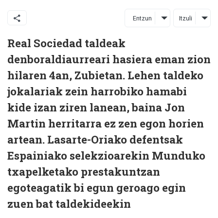
Entzun
Itzuli
Real Sociedad taldeak
denboraldiaurreari hasiera eman zion
hilaren 4an, Zubietan. Lehen taldeko
jokalariak zein harrobiko hamabi
kide izan ziren lanean, baina Jon
Martin herritarra ez zen egon horien
artean. Lasarte-Oriako defentsak
Espainiako selekzioarekin Munduko
txapelketako prestakuntzan
egoteagatik bi egun geroago egin
zuen bat taldekideekin