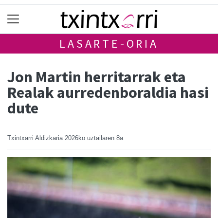
LASARTE-ORIA
Jon Martin herritarrak eta
Realak aurredenboraldia hasi
dute
Txintxarri Aldizkaria
2026ko uztailaren 8a