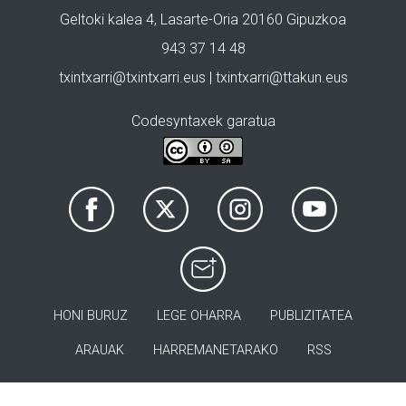
Geltoki kalea 4, Lasarte-Oria 20160 Gipuzkoa
943 37 14 48
txintxarri@txintxarri.eus | txintxarri@ttakun.eus
Codesyntaxek garatua
HONI BURUZ
LEGE OHARRA
PUBLIZITATEA
ARAUAK
HARREMANETARAKO
RSS