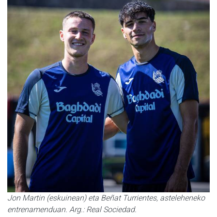
Jon Martin (eskuinean) eta Beñat Turrientes, asteleheneko
entrenamenduan. Arg.: Real Sociedad.