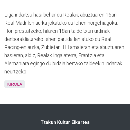
Liga indartsu hasi behar du Realak; abuztuaren 16an,
Real Madrilen aurka jokatuko du lehen norgehiagoka.
Hori prestatzeko, hilaren 18an talde txuri-urdinak
denboraldiaurreko lehen partida lehiatuko du Real
Racing-en aurka, Zubietan. Hil amaieran eta abuztuaren
hasieran, aldiz, Realak Ingalaterra, Frantzia eta
Alemaniara egingo du bidaia bertako taldeekin indarrak
neurtzeko.
KIROLA
Ttakun Kultur Elkartea