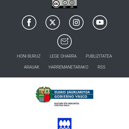
HONI BURUZ
LEGE OHARRA
PUBLIZITATEA
ARAUAK
HARREMANETARAKO
RSS