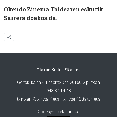
Okendo Zinema Taldearen eskutik.
Sarrera doakoa da.
Ttakun Kultur Elkartea
Geltoki kalea 4, Lasarte-Oria 20160 Gipuzkoa
943 37 14 48
txintxarri@txintxarri.eus | txintxarri@ttakun.eus
Codesyntaxek garatua