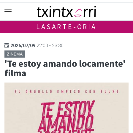
LASARTE-ORIA
2026/07/09
22:00 - 23:30
ZINEMA
'Te estoy amando locamente'
filma