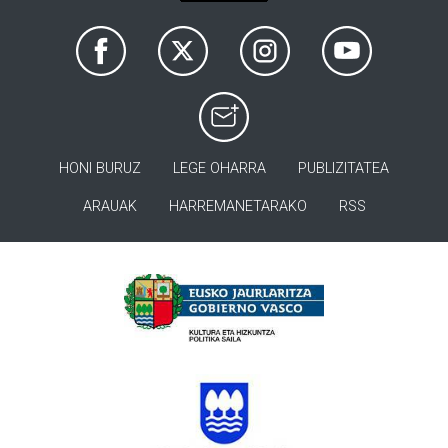
HONI BURUZ
LEGE OHARRA
PUBLIZITATEA
ARAUAK
HARREMANETARAKO
RSS