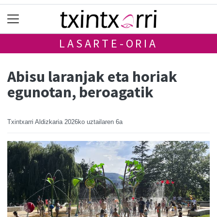
LASARTE-ORIA
Abisu laranjak eta horiak
egunotan, beroagatik
Txintxarri Aldizkaria
2026ko uztailaren 6a