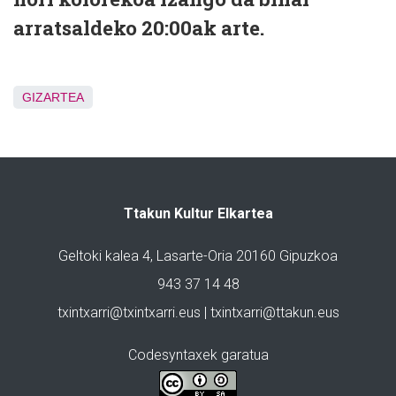
arratsaldeko 20:00ak arte.
GIZARTEA
Ttakun Kultur Elkartea
Geltoki kalea 4, Lasarte-Oria 20160 Gipuzkoa
943 37 14 48
txintxarri@txintxarri.eus | txintxarri@ttakun.eus
Codesyntaxek garatua