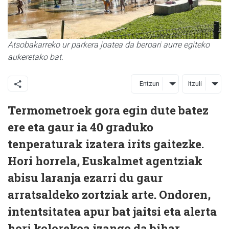
Atsobakarreko ur parkera joatea da beroari aurre egiteko
aukeretako bat.
Entzun
Itzuli
Termometroek gora egin dute batez
ere eta gaur ia 40 graduko
tenperaturak izatera irits gaitezke.
Hori horrela, Euskalmet agentziak
abisu laranja ezarri du gaur
arratsaldeko zortziak arte. Ondoren,
intentsitatea apur bat jaitsi eta alerta
hori kolorekoa izango da bihar