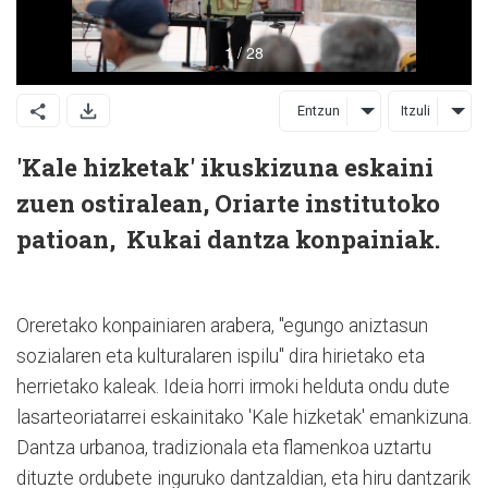
Entzun
Itzuli
'Kale hizketak' ikuskizuna eskaini
zuen ostiralean, Oriarte institutoko
patioan, Kukai dantza konpainiak.
Oreretako konpainiaren arabera, "egungo aniztasun
sozialaren eta kulturalaren ispilu" dira hirietako eta
herrietako kaleak. Ideia horri irmoki helduta ondu dute
lasarteoriatarrei eskainitako 'Kale hizketak' emankizuna.
Dantza urbanoa, tradizionala eta flamenkoa uztartu
dituzte ordubete inguruko dantzaldian, eta hiru dantzarik