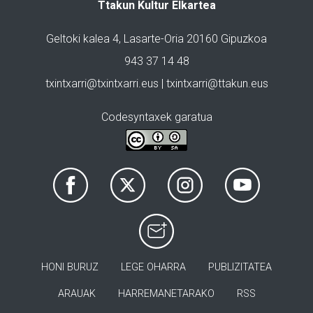
Ttakun Kultur Elkartea
Geltoki kalea 4, Lasarte-Oria 20160 Gipuzkoa
943 37 14 48
txintxarri@txintxarri.eus | txintxarri@ttakun.eus
Codesyntaxek garatua
HONI BURUZ
LEGE OHARRA
PUBLIZITATEA
ARAUAK
HARREMANETARAKO
RSS