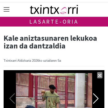
LASARTE-ORIA
Kale aniztasunaren lekukoa
izan da dantzaldia
Txintxarri Aldizkaria
2026ko uztailaren 5a