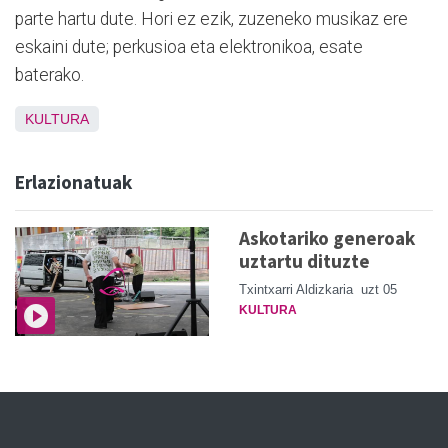
parte hartu dute. Hori ez ezik, zuzeneko musikaz ere
eskaini dute; perkusioa eta elektronikoa, esate
baterako.
KULTURA
Erlazionatuak
Askotariko generoak
uztartu dituzte
Txintxarri Aldizkaria
uzt 05
KULTURA