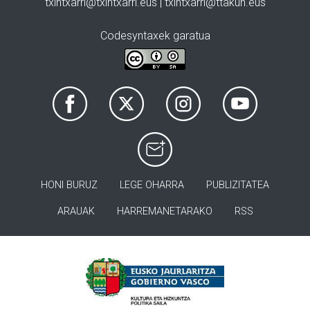
txintxarri@txintxarri.eus | txintxarri@ttakun.eus
Codesyntaxek garatua
HONI BURUZ
LEGE OHARRA
PUBLIZITATEA
ARAUAK
HARREMANETARAKO
RSS