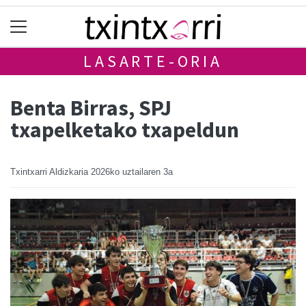
LASARTE-ORIA
Benta Birras, SPJ
txapelketako txapeldun
Txintxarri Aldizkaria
2026ko uztailaren 3a