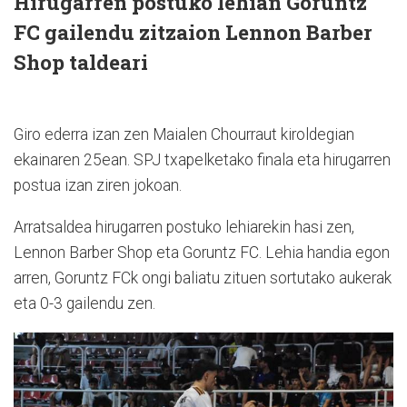
Hirugarren postuko lehian Goruntz
FC gailendu zitzaion Lennon Barber
Shop taldeari
Giro ederra izan zen Maialen Chourraut kiroldegian
ekainaren 25ean. SPJ txapelketako finala eta hirugarren
postua izan ziren jokoan.
Arratsaldea hirugarren postuko lehiarekin hasi zen,
Lennon Barber Shop eta Goruntz FC. Lehia handia egon
arren, Goruntz FCk ongi baliatu zituen sortutako aukerak
eta 0-3 gailendu zen.