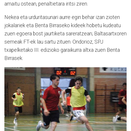
amaitu ostean, penaltietara iritsi ziren.
Nekea eta urduritasunari aurre egin behar izan zioten
jokalariek eta Benta Birraseko kideek hobetu kudeatu
zuen egoera bost jaurtiketa sareratzean; Baltasartxoren
semeak FT-ek lau sartu zituen. Ondorioz, SPJ
txapelketako III. edizioko garaikurra altxa zuen Benta
Birrasek.