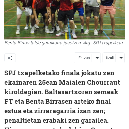
Benta Birras talde garaikurra jasotzen. Arg.: SPJ txapelketa.
Entzun
Itzuli
SPJ txapelketako finala jokatu zen
ekainaren 25ean Maialen Chourraut
kiroldegian. Baltasartxoren semeak
FT eta Benta Birrasen arteko final
estua eta zirraragarria izan zen;
penaltietan erabaki zen garailea.