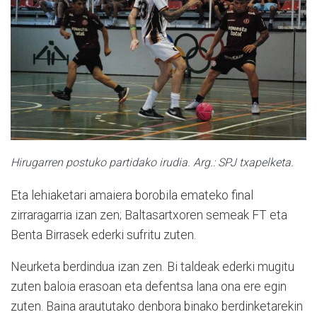
Hirugarren postuko partidako irudia. Arg.: SPJ txapelketa.
Eta lehiaketari amaiera borobila emateko final
zirraragarria izan zen; Baltasartxoren semeak FT eta
Benta Birrasek ederki sufritu zuten.
Neurketa berdindua izan zen. Bi taldeak ederki mugitu
zuten baloia erasoan eta defentsa lana ona ere egin
zuten. Baina araututako denbora binako berdinketarekin