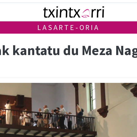
LASARTE-ORIA
k kantatu du Meza Na