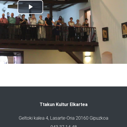
Ttakun Kultur Elkartea
Geltoki kalea 4, Lasarte-Oria 20160 Gipuzkoa