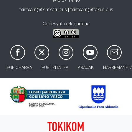
943 37 14 48
txintxarri@txintxarri.eus | txintxarri@ttakun.eus
Codesyntaxek garatua
LEGE OHARRA
PUBLIZITATEA
ARAUAK
HARREMANET