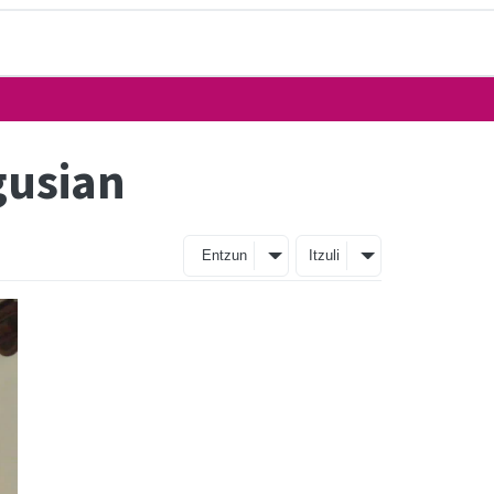
gusian
Entzun
Itzuli