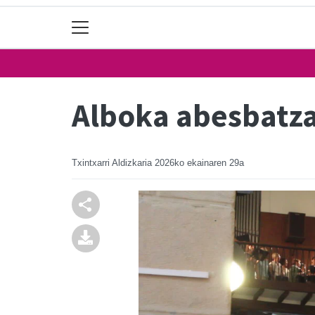
Alboka abesbatza
Txintxarri Aldizkaria
2026ko ekainaren 29a