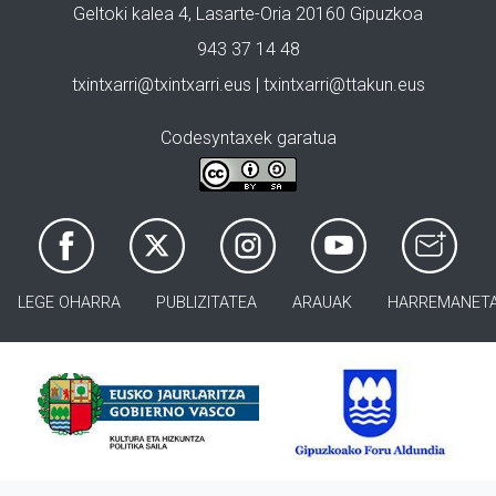
Geltoki kalea 4, Lasarte-Oria 20160 Gipuzkoa
943 37 14 48
txintxarri@txintxarri.eus | txintxarri@ttakun.eus
Codesyntaxek garatua
LEGE OHARRA
PUBLIZITATEA
ARAUAK
HARREMANET