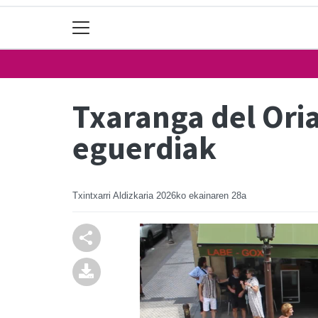
Txaranga del Ori
eguerdiak
Txintxarri Aldizkaria
2026ko ekainaren 28a