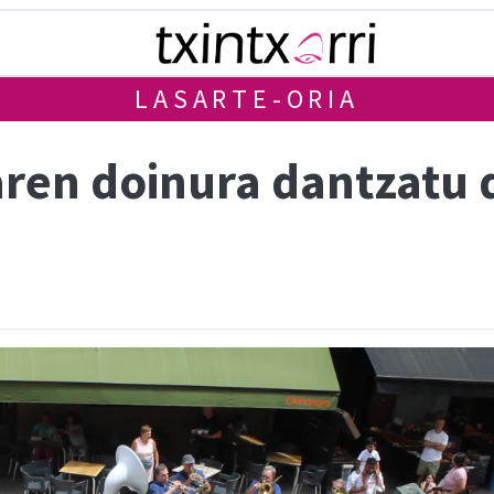
LASARTE-ORIA
aren doinura dantzatu 