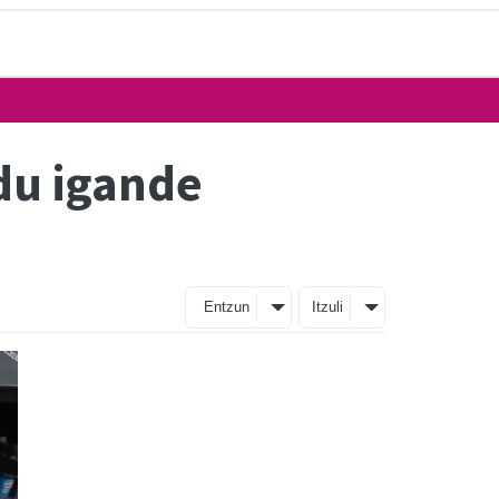
du igande
Entzun
Itzuli