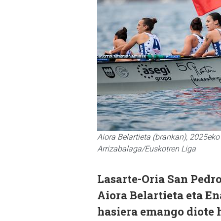
Aiora Belartieta (brankan), 2025eko
Arrizabalaga/Euskotren Liga
Lasarte-Oria San Pedro
Aiora Belartieta eta E
hasiera emango diote 