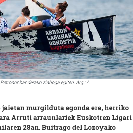
 Petronor banderako ziaboga egiten. Arg.: A.
 jaietan murgilduta egonda ere, herriko
nara Arruti arraunlariek Euskotren Ligari
hilaren 28an. Buitrago del Lozoyako