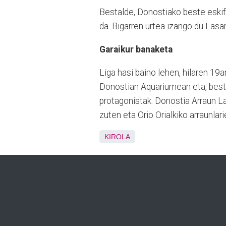
Bestalde, Donostiako beste eskifai
da. Bigarren urtea izango du Lasa
Garaikur banaketa
Liga hasi baino lehen, hilaren 19
Donostian Aquariumean eta, best
protagonistak. Donostia Arraun L
zuten eta Orio Orialkiko arraunlar
KIROLA