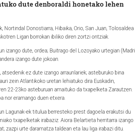
iatuko dute denboraldi honetako lehen
k, Nortindal Donostiarra, Hibaika, Orio, San Juan, Tolosaldea
kotren Ligan borrokan ibiliko diren zortzi ontziak.
un izango dute, ordea; Buitrago del Lozoyako urtegian (Madril
bandera izango dute jokoan.
, atsedenik ez dute izango arraunlariek; asteburuko bina
auri zein Atlantikoko uretan lehiatuko dira Euskadin,
aren 22-23ko asteburuan amaituko da txapelketa Zarautzen.
oa nor eramango duen etxera.
un Lagunak-ek titulua berresteko prest dagoela erakutsi du
niako txapelketak irabaziz.
Aiora Belartieta herritarra izango
; zazpi urte daramatza taldean eta lau liga irabazi ditu.