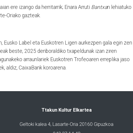
an ere izango da herritarrik; Enara Arruti
Bantxa
n lehiatuko
rte-Oriako gazteak.
an, Eusko Label eta Euskotren Ligen aurkezpen gala egin zen
eak beste, 2025 denboraldiko txapeldunak izan ziren
agunakeko arraunlariek Euskotren Trofeoaren erreplika jaso
iek, aldiz, CaixaBank koroarena.
Ttakun Kultur Elkartea
Geltoki kalea 4, Lasarte-Oria 20160 Gipuzkoa