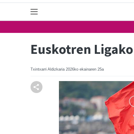
Euskotren Ligako
Txintxarri Aldizkaria
2026ko ekainaren 25a