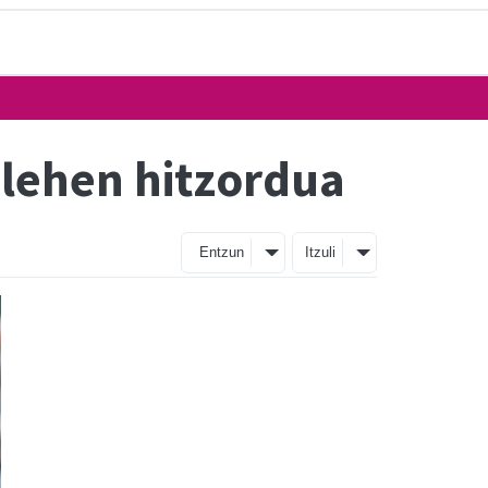
 lehen hitzordua
Entzun
Itzuli