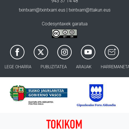
943 37 14 48
txintxarri@txintxarri.eus | txintxarri@ttakun.eus
Codesyntaxek garatua
LEGE OHARRA
PUBLIZITATEA
ARAUAK
HARREMANET