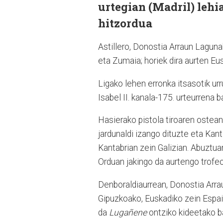
urtegian (Madril) leh
hitzordua
Astillero, Donostia Arraun Laguna
eta Zumaia; horiek dira aurten Eus
Ligako lehen erronka itsasotik urr
Isabel II. kanala-175. urteurrena 
Hasierako pistola tiroaren ostean
jardunaldi izango dituzte eta Kant
Kantabrian zein Galizian. Abuztu
Orduan jakingo da aurtengo trofe
Denboraldiaurrean, Donostia Arra
Gipuzkoako, Euskadiko zein Espai
da
Lugañene
ontziko kideetako bat