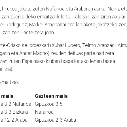
, hirukoa jokatu zuten Nafarroa eta Arabaren aurka. Nahiz et
izan zuen aldeko emaitzarik lortu. Taldean izan ziren Axular
el Rodriguez; Markel Amenabar ere lehiaketa jokatzeko zen
 izan zen Gasteizera joan.
rte-Oriako sei ordezkari (Xuhar Lucero, Telmo Aranzadi, Aim
garin eta Ander Macho) zeuden deituak parte hartzera
 izan zuten Espainiako kluben txapelketako lehen fasea
lizia).
emaitzak:
l maila
Gazteen maila
a 3-2 Nafarroa
Gipuzkoa 3-5
a 3-3 Bizkaia
Nafarroa
a 12-2 Araba
Gipuzkoa 2-3 Araba