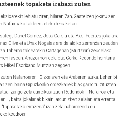
gazteenek topaketa irabazi zuten
kzioarekin lehiatu ziren, hilaren 7an, Gasteizen jokatu zen
 Nafarroako taldeen arteko lehiaketan.
asategi, Danel Gomez, Josu Garcia eta Axel Fuertes jokalari
 Unax Oliva eta Unax Nogales ere deialdiko zerrendan zeuden
atza Taberna taldearekin Cartagenan (Murtzian) zeudelako
hen fasean. Arrazoi hori dela eta, Gorka Redondo herritarra
en; Mikel Escribano Murtzian zegoen.
 zuten Nafarroaren, Bizkaiaren eta Arabaren aurka. Lehen bi
an zen, baina Gipuzkoako ordezkariek biak gainditu zituzten.
katua izango zela aurreikusi zuen Redondok —Nafarroa eta
uen—, baina jokalariak bikain jardun ziren zelaian eta errenta
a; "topaketako errazena" izan zela nabarmendu du
heko koadroan.