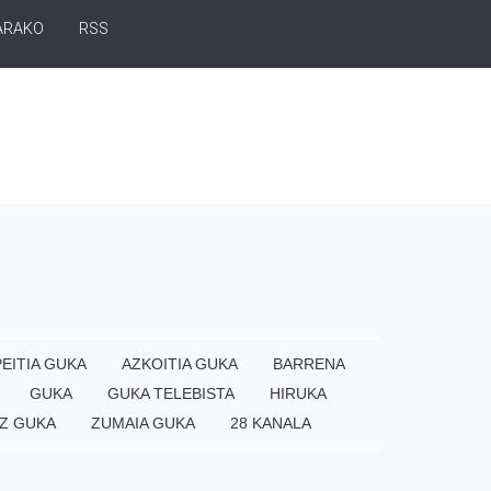
ARAKO
RSS
EITIA GUKA
AZKOITIA GUKA
BARRENA
GUKA
GUKA TELEBISTA
HIRUKA
Z GUKA
ZUMAIA GUKA
28 KANALA