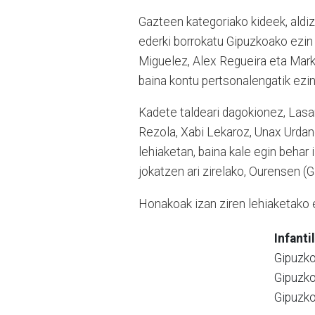
Gazteen kategoriako kideek, aldiz
ederki borrokatu Gipuzkoako ezin 
Miguelez, Alex Regueira eta Mark
baina kontu pertsonalengatik ezin
Kadete taldeari dagokionez, Lasa
Rezola, Xabi Lekaroz, Unax Urdan
lehiaketan, baina kale egin behar
jokatzen ari zirelako, Ourensen (Ga
Honakoak izan ziren lehiaketako 
Infanti
Gipuzko
Gipuzko
Gipuzko