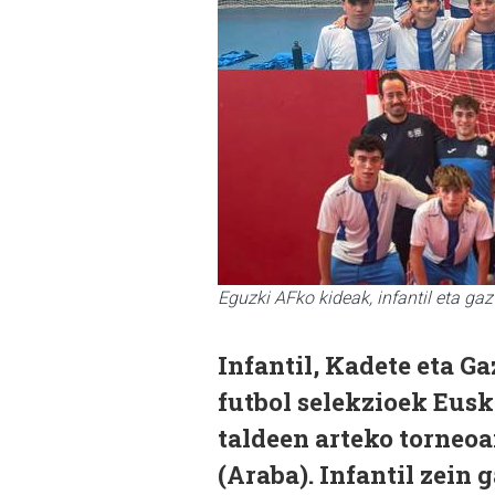
Eguzki AFko kideak, infantil eta ga
Infantil, Kadete eta G
futbol selekzioek Eus
taldeen arteko torneoa
(Araba). Infantil zein