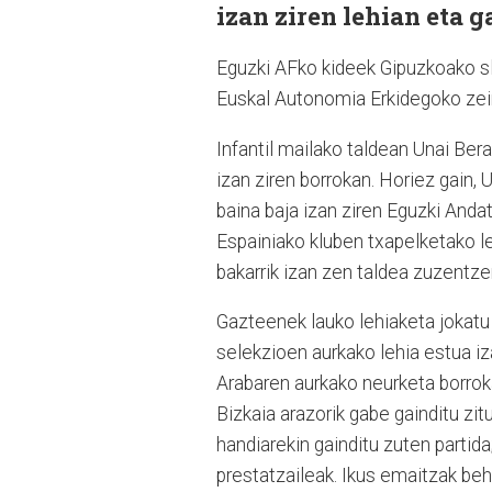
izan ziren lehian eta 
Eguzki AFko kideek Gipuzkoako sle
Euskal Autonomia Erkidegoko zein
Infantil mailako taldean Unai Ber
izan ziren borrokan. Horiez gain,
baina baja izan ziren Eguzki And
Espainiako kluben txapelketako le
bakarrik izan zen taldea zuzentz
Gazteenek lauko lehiaketa jokatu
selekzioen aurkako lehia estua iz
Arabaren aurkako neurketa borro
Bizkaia arazorik gabe gainditu zit
handiarekin gainditu zuten partid
prestatzaileak. Ikus emaitzak be