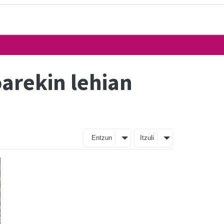
arekin lehian
Entzun
Itzuli