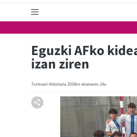
Eguzki AFko kide
izan ziren
Txintxarri Aldizkaria
2026ko ekainaren 24a