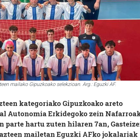
zteen mailako Gipuzkoako selekzioan. Arg.: Eguzki AF.
azteen kategoriako Gipuzkoako areto
kal Autonomia Erkidegoko zein Nafarroa
n parte hartu zuten hilaren 7an, Gasteiz
 gazteen mailetan Eguzki AFko jokalariak