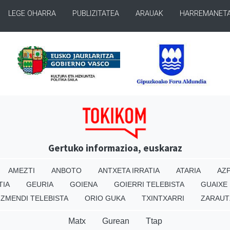
LEGE OHARRA
PUBLIZITATEA
ARAUAK
HARREMANET
Gertuko informazioa, euskaraz
AMEZTI
ANBOTO
ANTXETA IRRATIA
ATARIA
AZP
TIA
GEURIA
GOIENA
GOIERRI TELEBISTA
GUAIXE
IZMENDI TELEBISTA
ORIO GUKA
TXINTXARRI
ZARAUT
Matx
Gurean
Ttap