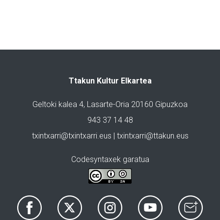
Ttakun Kultur Elkartea
Geltoki kalea 4, Lasarte-Oria 20160 Gipuzkoa
943 37 14 48
txintxarri@txintxarri.eus | txintxarri@ttakun.eus
Codesyntaxek garatua