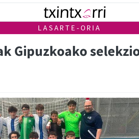
LASARTE-ORIA
ak Gipuzkoako selekzio