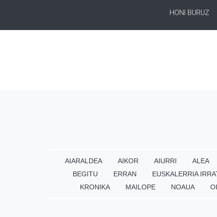
HONI BURUZ
AIARALDEA
AIKOR
AIURRI
ALEA
BEGITU
ERRAN
EUSKALERRIA IRRA
KRONIKA
MAILOPE
NOAUA
O