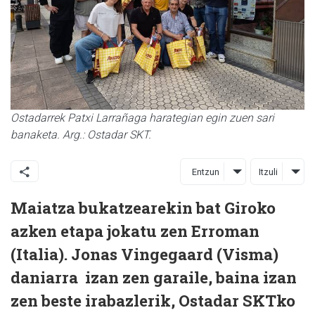
Ostadarrek Patxi Larrañaga harategian egin zuen sari
banaketa. Arg.: Ostadar SKT.
Entzun
Itzuli
Maiatza bukatzearekin bat Giroko
azken etapa jokatu zen Erroman
(Italia). Jonas Vingegaard (Visma)
daniarra izan zen garaile, baina izan
zen beste irabazlerik, Ostadar SKTko