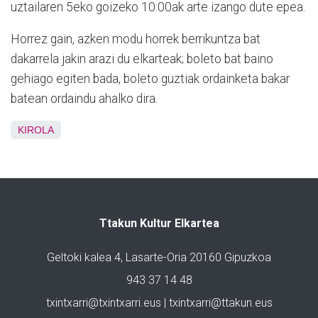
uztailaren 5eko goizeko 10:00ak arte izango dute epea.
Horrez gain, azken modu horrek berrikuntza bat
dakarrela jakin arazi du elkarteak; boleto bat baino
gehiago egiten bada, boleto guztiak ordainketa bakar
batean ordaindu ahalko dira.
KIROLA
Ttakun Kultur Elkartea
Geltoki kalea 4, Lasarte-Oria 20160 Gipuzkoa
943 37 14 48
txintxarri@txintxarri.eus | txintxarri@ttakun.eus