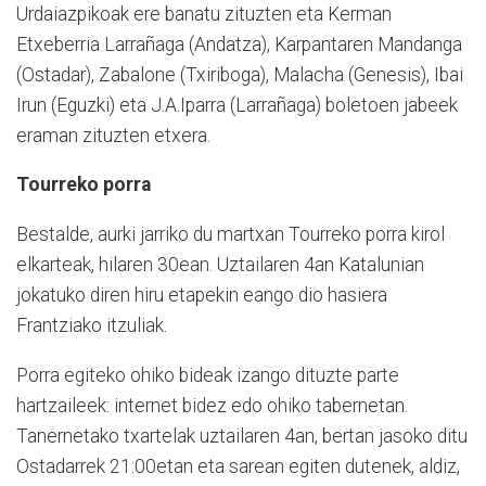
Urdaiazpikoak ere banatu zituzten eta Kerman
Etxeberria Larrañaga (Andatza), Karpantaren Mandanga
(Ostadar), Zabalone (Txiriboga), Malacha (Genesis), Ibai
Irun (Eguzki) eta J.A.Iparra (Larrañaga) boletoen jabeek
eraman zituzten etxera.
Tourreko porra
Bestalde, aurki jarriko du martxan Tourreko porra kirol
elkarteak, hilaren 30ean. Uztailaren 4an Katalunian
jokatuko diren hiru etapekin eango dio hasiera
Frantziako itzuliak.
Porra egiteko ohiko bideak izango dituzte parte
hartzaileek: internet bidez edo ohiko tabernetan.
Tanernetako txartelak uztailaren 4an, bertan jasoko ditu
Ostadarrek 21:00etan eta sarean egiten dutenek, aldiz,