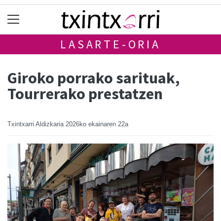
LASARTE-ORIA
Giroko porrako sarituak,
Tourrerako prestatzen
Txintxarri Aldizkaria
2026ko ekainaren 22a