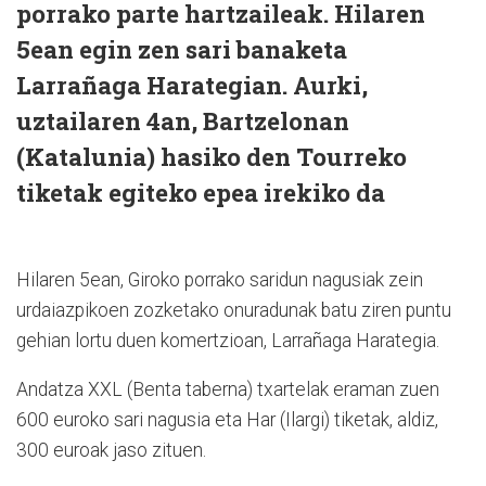
porrako parte hartzaileak. Hilaren
5ean egin zen sari banaketa
Larrañaga Harategian. Aurki,
uztailaren 4an, Bartzelonan
(Katalunia) hasiko den Tourreko
tiketak egiteko epea irekiko da
Hilaren 5ean, Giroko porrako saridun nagusiak zein
urdaiazpikoen zozketako onuradunak batu ziren puntu
gehian lortu duen komertzioan, Larrañaga Harategia.
Andatza XXL (Benta taberna) txartelak eraman zuen
600 euroko sari nagusia eta Har (Ilargi) tiketak, aldiz,
300 euroak jaso zituen.