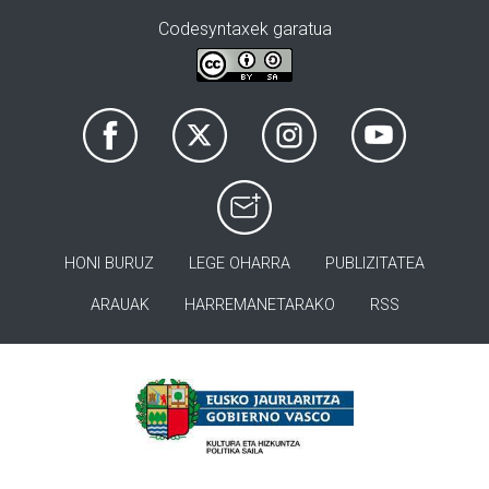
Codesyntaxek garatua
HONI BURUZ
LEGE OHARRA
PUBLIZITATEA
ARAUAK
HARREMANETARAKO
RSS