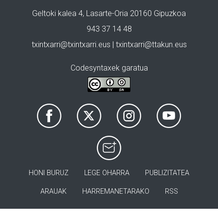
Geltoki kalea 4, Lasarte-Oria 20160 Gipuzkoa
943 37 14 48
txintxarri@txintxarri.eus | txintxarri@ttakun.eus
Codesyntaxek garatua
HONI BURUZ
LEGE OHARRA
PUBLIZITATEA
ARAUAK
HARREMANETARAKO
RSS