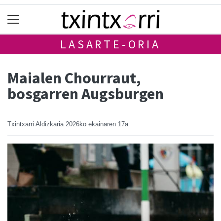
LASARTE-ORIA
Maialen Chourraut,
bosgarren Augsburgen
Txintxarri Aldizkaria
2026ko ekainaren 17a