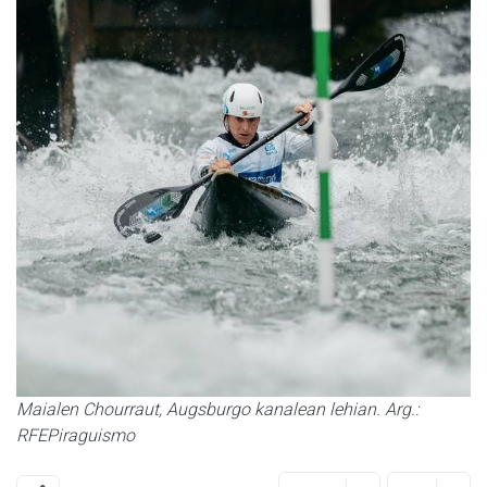
Maialen Chourraut, Augsburgo kanalean lehian. Arg.:
RFEPiraguismo