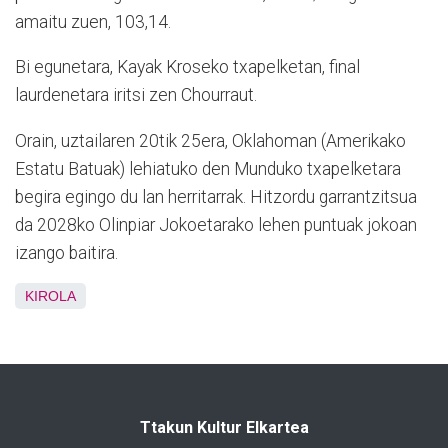
amaitu zuen, 103,14.
Bi egunetara, Kayak Kroseko txapelketan, final
laurdenetara iritsi zen Chourraut.
Orain, uztailaren 20tik 25era, Oklahoman (Amerikako
Estatu Batuak) lehiatuko den Munduko txapelketara
begira egingo du lan herritarrak. Hitzordu garrantzitsua
da 2028ko Olinpiar Jokoetarako lehen puntuak jokoan
izango baitira.
KIROLA
Ttakun Kultur Elkartea