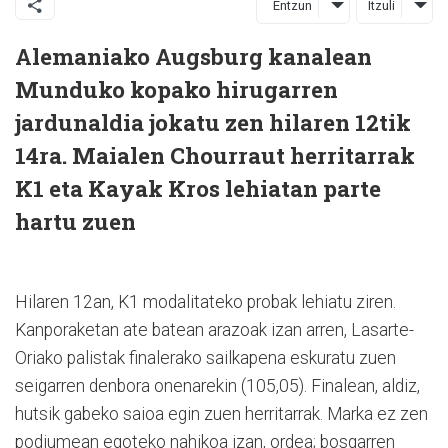
Entzun
Itzuli
Alemaniako Augsburg kanalean
Munduko kopako hirugarren
jardunaldia jokatu zen hilaren 12tik
14ra. Maialen Chourraut herritarrak
K1 eta Kayak Kros lehiatan parte
hartu zuen
Hilaren 12an,
K1 modalitateko probak lehiatu ziren.
Kanporaketan ate batean arazoak izan arren, Lasarte-
Oriako palistak finalerako sailkapena eskuratu zuen
seigarren denbora onenarekin (105,05). Finalean, aldiz,
hutsik gabeko saioa egin zuen herritarrak. Marka ez zen
podiumean egoteko nahikoa izan, ordea; bosgarren