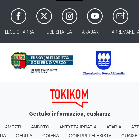
LEGE OHARRA
PUBLIZITATEA
ARAUAK
HARREMANET
Gertuko informazioa, euskaraz
AMEZTI
ANBOTO
ANTXETA IRRATIA
ATARIA
AZP
TIA
GEURIA
GOIENA
GOIERRI TELEBISTA
GUAIXE