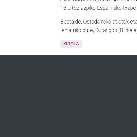
16 urtez azpiko Espainiako txapel
Bestalde, Ostadarreko atletek et
lehiatuko dute, Durangon (Bizkaia)
KIROLA