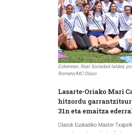
Ezkerrean, Real Sociedad taldea, p
Romero/MC Olaso
Lasarte-Oriako Mari C
hitzordu garrantzitsur
31n eta emaitza ederra
Olasok Euskadiko Master Txapelke