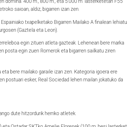
uen domina. 400 m., 800 m., eta 5.000 m. lasterketetan F55
troko saioan, aldiz, bigarren izan zen.
Espainiako txapelketako Bigarren Mailako A finalean lehiatu
urgosen (Gaztela eta Leon).
erreleboa egin zituen atleta gazteak. Lehenean bere marka
en posta egin zuen Romerok eta bigarren sailkatu ziren
u eta bere mailako garaile izan zen. Kategoria igoera ere
en postuari esker, Real Sociedad lehen mailan jokatuko da
ngo dute hitzordurik herriko atletek.
) eta Ostadar SKTko Amelie Floresek (100 m. hesi lasterket