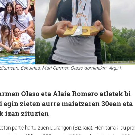
odiumean. Eskuinea, Mari Carmen Olaso dominekin. Arg.; I.
armen Olaso eta Alaia Romero atletek bi
i egin zieten aurre maiatzaren 30ean eta
k izan zituzten
tan parte hartu zuen Durangon (Bizkaia). Herritarrak lau pr