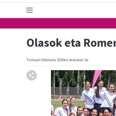
Olasok eta Romer
Txintxarri Aldizkaria
2026ko ekainaren 3a