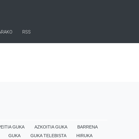
ARAKO
RSS
EITIA GUKA
AZKOITIA GUKA
BARRENA
GUKA
GUKA TELEBISTA
HIRUKA