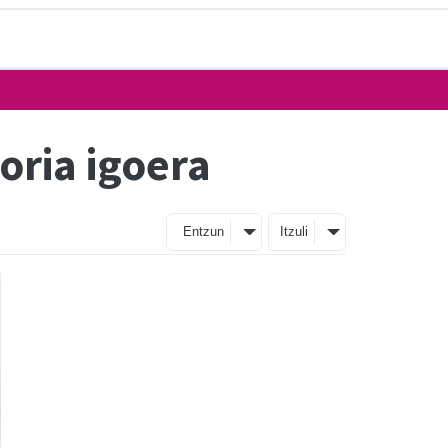
oria igoera
Entzun
Itzuli