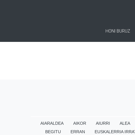
HONI BURUZ
AIARALDEA
AIKOR
AIURRI
ALEA
BEGITU
ERRAN
EUSKALERRIA IRRA