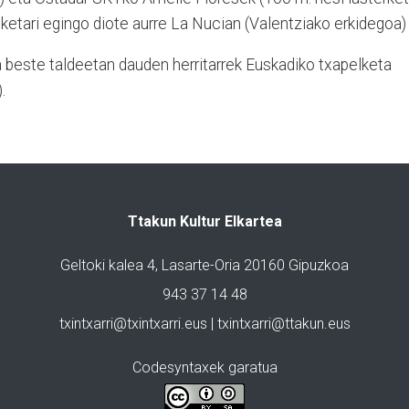
ketari egingo diote aurre La Nucian (Valentziako erkidegoa)
a beste taldeetan dauden herritarrek Euskadiko txapelketa
.
Ttakun Kultur Elkartea
Geltoki kalea 4, Lasarte-Oria 20160 Gipuzkoa
943 37 14 48
txintxarri@txintxarri.eus | txintxarri@ttakun.eus
Codesyntaxek garatua