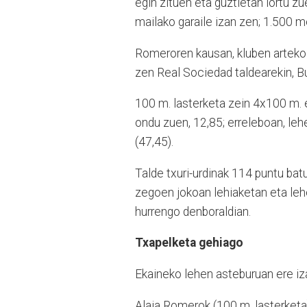
egin zituen eta guztietan lortu z
mailako garaile izan zen; 1.500 me
Romeroren kausan, kluben arteko 
zen Real Sociedad taldearekin, B
100 m. lasterketa zein 4x100 m. 
ondu zuen, 12,85; erreleboan, leh
(47,45).
Talde txuri-urdinak 114 puntu bat
zegoen jokoan lehiaketan eta leh
hurrengo denboraldian.
Txapelketa gehiago
Ekaineko lehen asteburuan ere iza
Alaia Romerok (100 m. lasterketa