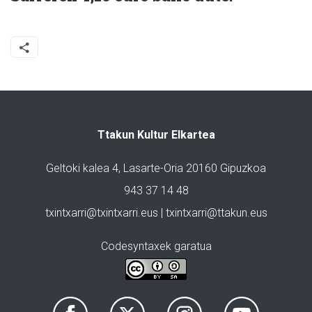
Ttakun Kultur Elkartea
Geltoki kalea 4, Lasarte-Oria 20160 Gipuzkoa
943 37 14 48
txintxarri@txintxarri.eus | txintxarri@ttakun.eus
Codesyntaxek garatua