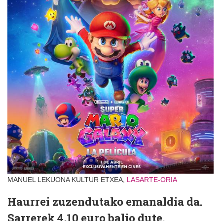
MANUEL LEKUONA KULTUR ETXEA,
LASARTE-ORIA
Haurrei zuzendutako emanaldia da.
Sarrerek 4,10 euro balio dute.