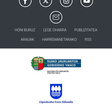
HONI BURUZ
LEGE OHARRA
PUBLIZITATEA
ARAUAK
HARREMANETARAKO
RSS