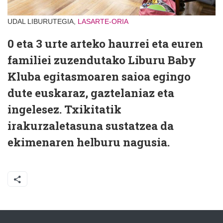
UDAL LIBURUTEGIA,
LASARTE-ORIA
0 eta 3 urte arteko haurrei eta euren
familiei zuzendutako Liburu Baby
Kluba egitasmoaren saioa egingo
dute euskaraz, gaztelaniaz eta
ingelesez. Txikitatik
irakurzaletasuna sustatzea da
ekimenaren helburu nagusia.