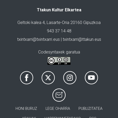
Ttakun Kultur Elkartea
Geltoki kalea 4, Lasarte-Oria 20160 Gipuzkoa
943 37 14 48
txintxarri@txintxarri.eus | txintxarri@ttakun.eus
Codesyntaxek garatua
HONI BURUZ
LEGE OHARRA
PUBLIZITATEA