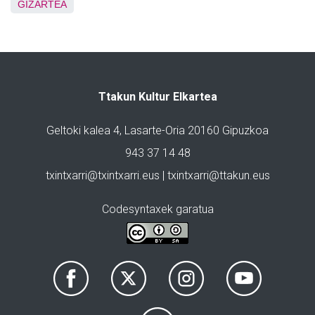
GIZARTEA
Ttakun Kultur Elkartea
Geltoki kalea 4, Lasarte-Oria 20160 Gipuzkoa
943 37 14 48
txintxarri@txintxarri.eus | txintxarri@ttakun.eus
Codesyntaxek garatua