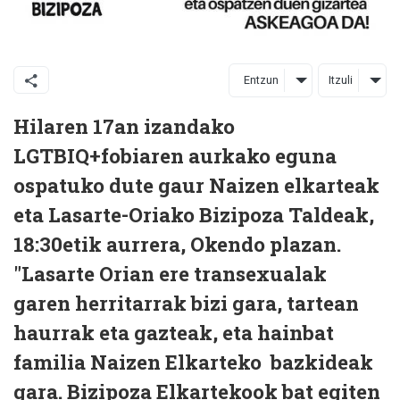
Entzun
Itzuli
Hilaren 17an izandako
LGTBIQ+fobiaren aurkako eguna
ospatuko dute gaur Naizen elkarteak
eta Lasarte-Oriako Bizipoza Taldeak,
18:30etik aurrera, Okendo plazan.
"Lasarte Orian ere transexualak
garen herritarrak bizi gara, tartean
haurrak eta gazteak, eta hainbat
familia Naizen Elkarteko bazkideak
gara. Bizipoza Elkartekook bat egiten