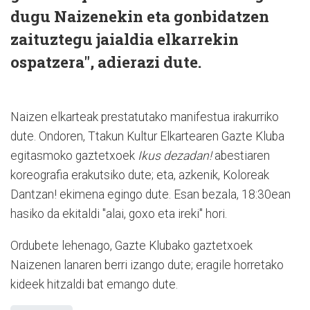
dugu Naizenekin eta gonbidatzen
zaituztegu jaialdia elkarrekin
ospatzera", adierazi dute.
Naizen elkarteak prestatutako manifestua irakurriko
dute. Ondoren, Ttakun Kultur Elkartearen Gazte Kluba
egitasmoko gaztetxoek
Ikus dezadan!
abestiaren
koreografia erakutsiko dute; eta, azkenik, Koloreak
Dantzan! ekimena egingo dute. Esan bezala, 18:30ean
hasiko da ekitaldi "alai, goxo eta ireki" hori.
Ordubete lehenago, Gazte Klubako gaztetxoek
Naizenen lanaren berri izango dute; eragile horretako
kideek hitzaldi bat emango dute.