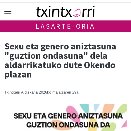
LASARTE-ORIA
Sexu eta genero aniztasuna
"guztion ondasuna" dela
aldarrikatuko dute Okendo
plazan
Txintxarri Aldizkaria
2026ko maiatzaren 29a