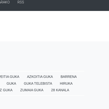
ARAKO
RSS
EITIA GUKA
AZKOITIA GUKA
BARRENA
GUKA
GUKA TELEBISTA
HIRUKA
Z GUKA
ZUMAIA GUKA
28 KANALA