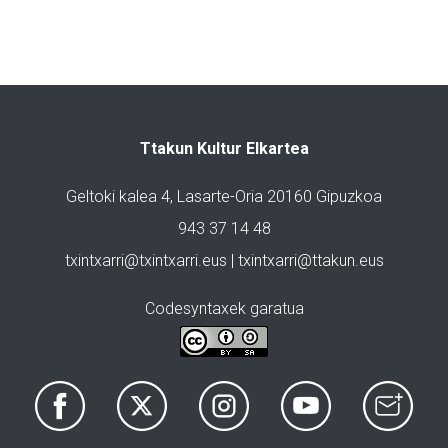
Ttakun Kultur Elkartea
Geltoki kalea 4, Lasarte-Oria 20160 Gipuzkoa
943 37 14 48
txintxarri@txintxarri.eus | txintxarri@ttakun.eus
Codesyntaxek garatua