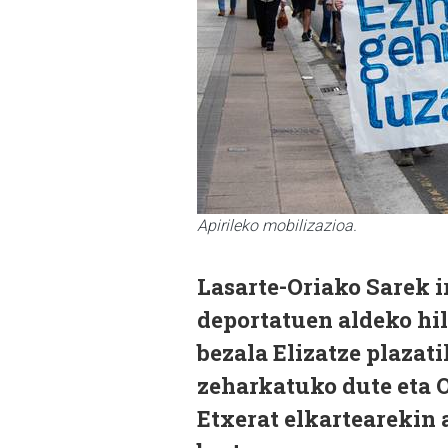
Apirileko mobilizazioa.
Lasarte-Oriako Sarek ir
deportatuen aldeko hil
bezala Elizatze plazati
zeharkatuko dute eta 
Etxerat elkartearekin