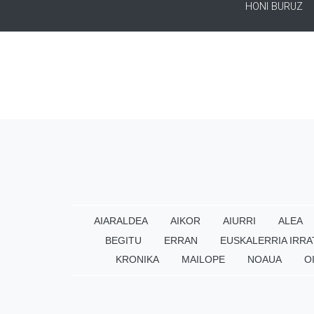
HONI BURUZ
AIARALDEA
AIKOR
AIURRI
ALEA
BEGITU
ERRAN
EUSKALERRIA IRRA
KRONIKA
MAILOPE
NOAUA
O