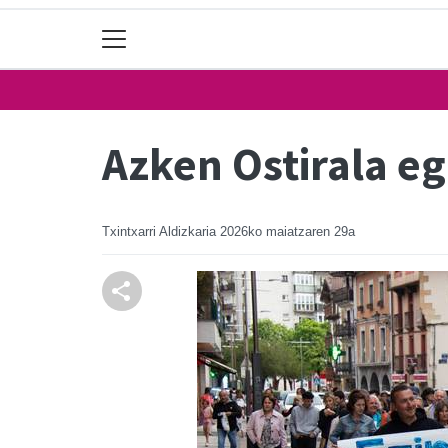
Azken Ostirala e
Txintxarri Aldizkaria
2026ko maiatzaren 29a