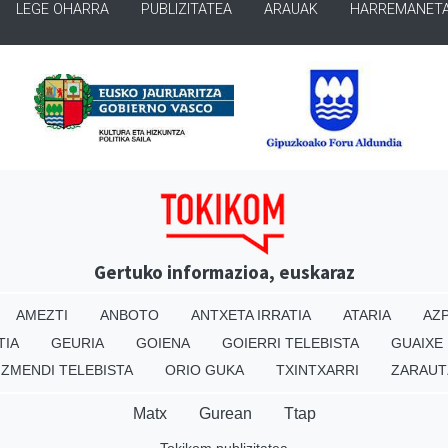
LEGE OHARRA
PUBLIZITATEA
ARAUAK
HARREMANET
Gertuko informazioa, euskaraz
AMEZTI
ANBOTO
ANTXETA IRRATIA
ATARIA
AZP
TIA
GEURIA
GOIENA
GOIERRI TELEBISTA
GUAIXE
IZMENDI TELEBISTA
ORIO GUKA
TXINTXARRI
ZARAUT
Matx
Gurean
Ttap