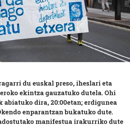
agarri du euskal preso, iheslari eta
eroko ekintza gauzatuko dutela. Ohi
k abiatuko dira, 20:00etan; erdigunea
Okendo enparantzan bukatuko dute.
 adostutako manifestua irakurriko dute