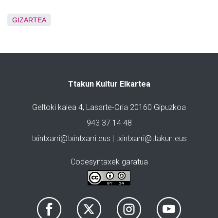
GIZARTEA
Ttakun Kultur Elkartea
Geltoki kalea 4, Lasarte-Oria 20160 Gipuzkoa
943 37 14 48
txintxarri@txintxarri.eus | txintxarri@ttakun.eus
Codesyntaxek garatua