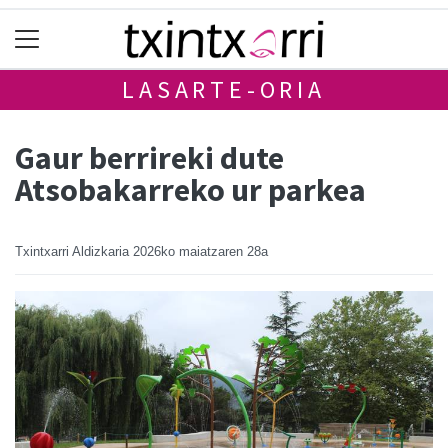
LASARTE-ORIA
Gaur berrireki dute
Atsobakarreko ur parkea
Txintxarri Aldizkaria
2026ko maiatzaren 28a