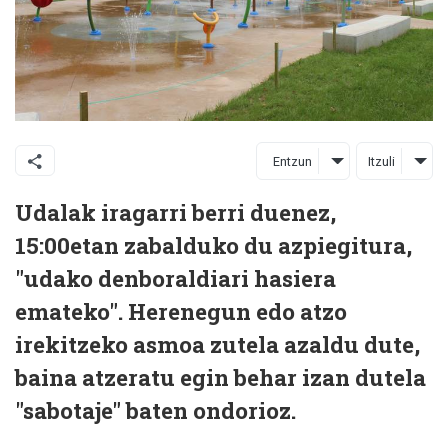
Entzun
Itzuli
Udalak iragarri berri duenez,
15:00etan zabalduko du azpiegitura,
"udako denboraldiari hasiera
emateko". Herenegun edo atzo
irekitzeko asmoa zutela azaldu dute,
baina atzeratu egin behar izan dutela
"sabotaje" baten ondorioz.