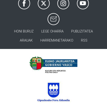
HONI BURUZ
LEGE OHARRA
PUBLIZITATEA
ARAUAK
HARREMANETARAKO
RSS