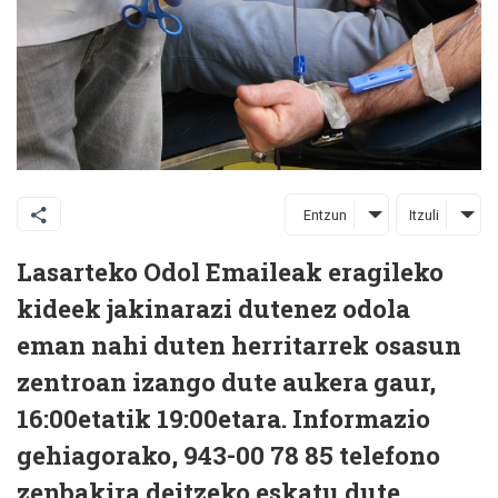
Entzun
Itzuli
Lasarteko Odol Emaileak eragileko
kideek jakinarazi dutenez odola
eman nahi duten herritarrek osasun
zentroan izango dute aukera gaur,
16:00etatik 19:00etara. Informazio
gehiagorako, 943-00 78 85 telefono
zenbakira deitzeko eskatu dute.