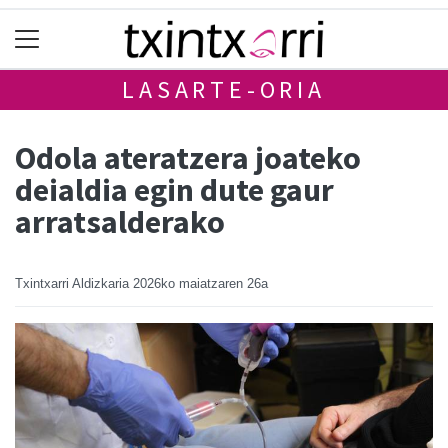
LASARTE-ORIA
Odola ateratzera joateko
deialdia egin dute gaur
arratsalderako
Txintxarri Aldizkaria
2026ko maiatzaren 26a