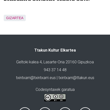
GIZARTEA
Ttakun Kultur Elkartea
Geltoki kalea 4, Lasarte-Oria 20160 Gipuzkoa
943 37 14 48
txintxarri@txintxarri.eus | txintxarri@ttakun.eus
Codesyntaxek garatua