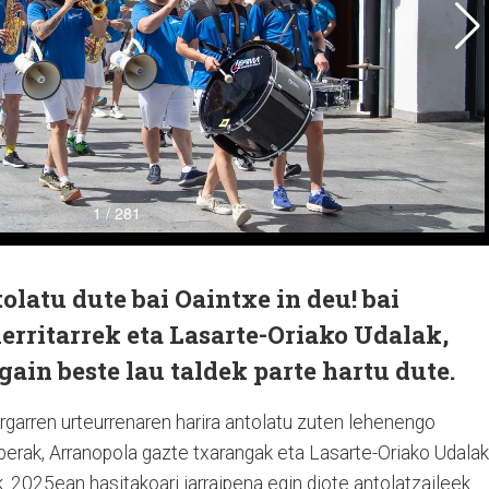
olatu dute bai Oaintxe in deu! bai
erritarrek eta Lasarte-Oriako Udalak,
gain beste lau taldek parte hartu dute.
rgarren urteurrenaren harira antolatu zuten lehenengo
 berak, Arranopola gazte txarangak eta Lasarte-Oriako Udalak
k. 2025ean hasitakoari jarraipena egin diote antolatzaileek