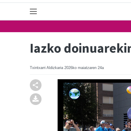
Iazko doinuareki
Txintxarri Aldizkaria
2026ko maiatzaren 24a