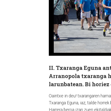
II. Txaranga Eguna ant
Arranopola txaranga h
larunbatean. Bi horiez 
Oaintxe in deu! txarangaren hama
Txaranga Eguna, iaz, talde horrek
Harrera beroa izan zuen ekitaldia