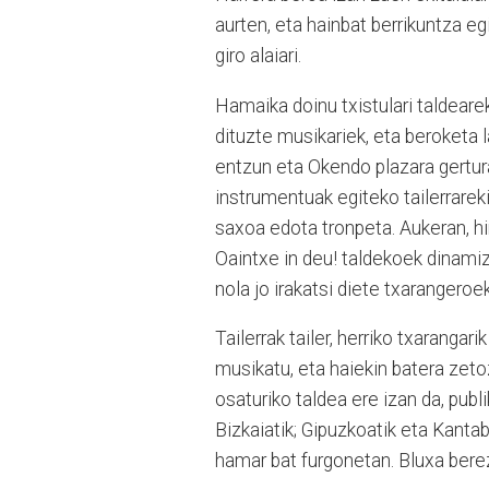
aurten, eta hainbat berrikuntza eg
giro alaiari.
Hamaika doinu txistulari taldeare
dituzte musikariek, eta beroketa la
entzun eta Okendo plazara gertura
instrumentuak egiteko tailerrareki
saxoa edota tronpeta. Aukeran, hi
Oaintxe in deu! taldekoek dinamiza
nola jo irakatsi diete txarangeroe
Tailerrak tailer, herriko txarangar
musikatu, eta haiekin batera zetoz
osaturiko taldea ere izan da, publ
Bizkaiatik; Gipuzkoatik eta Kantab
hamar bat furgonetan. Bluxa berez