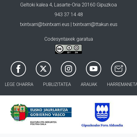
Geltoki kalea 4, Lasarte-Oria 20160 Gipuzkoa
943 37 14 48
txintxarri@txintxarri.eus | txintxarri@ttakun.eus
Codesyntaxek garatua
LEGE OHARRA
PUBLIZITATEA
ARAUAK
HARREMANET