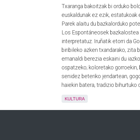
Txaranga bakoitzak bi orduko boloa
euskaldunak ez ezik, estatukoak er
Parek alaitu du bazkalorduko pot
Los Espontáneosek bazkalostea da
interpretatuz. Iruñatik etorri da 
biribileko azken txandarako, zita 
emanaldi berezia eskaini du iazk
ospatzeko; koloretako gorroekin, 
senidez beteriko jendartean, gogo
haiekin batera, tradizio bihurtuk
KULTURA