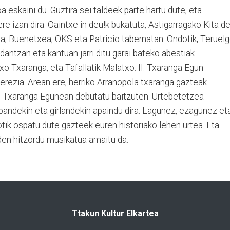
 eskaini du. Guztira sei taldeek parte hartu dute, eta
e izan dira. Oaintxe in deu!k bukatuta, Astigarragako Kita de
ea; Buenetxea, OKS eta Patricio tabernatan. Ondotik, Teruel
ntzan eta kantuan jarri ditu garai bateko abestiak
Goxo Txaranga, eta Tafallatik Malatxo. II. Txaranga Egun
berezia. Arean ere, herriko Arranopola txaranga gazteak
o Txaranga Egunean debutatu baitzuten. Urtebetetzea
bandekin eta girlandekin apaindu dira. Lagunez, ezagunez et
tik ospatu dute gazteek euren historiako lehen urtea. Eta
o den hitzordu musikatua amaitu da.
Ttakun Kultur Elkartea