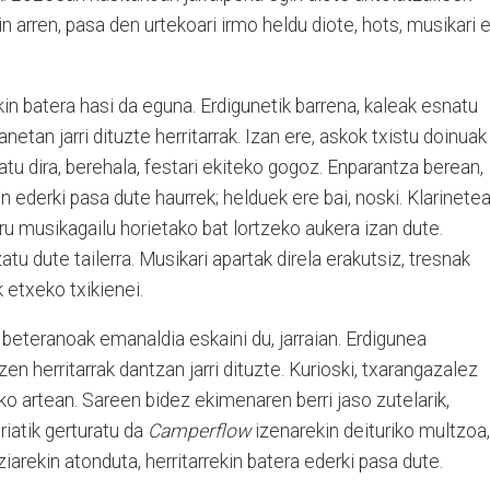
in arren, pasa den urtekoari irmo heldu diote, hots, musikari 
kin batera hasi da eguna. Erdigunetik barrena, kaleak esnatu
netan jarri dituzte herritarrak. Izan ere, askok txistu doinuak
tu dira, berehala, festari ekiteko gogoz. Enparantza berean,
n ederki pasa dute haurrek; helduek ere bai, noski. Klarinetea
ru musikagailu horietako bat lortzeko aukera izan dute.
tu dute tailerra. Musikari apartak direla erakutsiz, tresnak
k etxeko txikienei.
ik beteranoak emanaldia eskaini du, jarraian. Erdigunea
en herritarrak dantzan jarri dituzte. Kurioski, txarangazalez
iko artean. Sareen bidez ekimenaren berri jaso zutelarik,
riatik gerturatu da
Camperflow
izenarekin deituriko multzoa,
iarekin atonduta, herritarrekin batera ederki pasa dute.