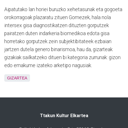
Aipatutako lan horiei buruzko xehetasunak eta gogoeta
orokorragoak plazaratu zituen Gomezek, hala nola
intersex gisa diagnostikatzen dituzten gorputzek
pairatzen duten indarkeria biomedikoa edota gisa
horretako gorputzek zein subjektibitateek ezbaian
jartzen dutela genero binarismoa, hau da, gizarteak
gizakiak sailkatzeko dituen bi kategoria zurrunak: gizon
edo emakume izateko arketipo nagusiak.
GIZARTEA
Ttakun Kultur Elkartea