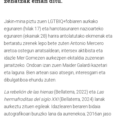
zehatzak eman ditu.
Jakin-mina piztu zuen LGTBIQ+fobiaren aurkako
egunaren (hilak 17) eta harrotasunaren nazioarteko
egunaren (ekainak 28) harira antolatutako ekimenak eta
bertaratu zirenek lepo bete zuten Antonio Mercero
aretoa ostegun arratsaldean, intersex aktibista eta
idazle Mer Gomezen aurkezpen ekitaldia zuzenean
jarraitzeko. Ondoan izan zuen Maider Galardi kazetari
eta laguna. Bien artean saio atsegin, interesgarri eta
dibulgatiboa ehundu zuten.
La rebelión de las hienas
(Bellaterra, 2022) eta
Las
hermafroditas del siglo XXI
(Bellaterra, 2024) lanak
aurkeztu zituen egileak. Idazlearen beraren bidaia
autografikoari buruzko lana da aurrenekoa; 2016an jaso