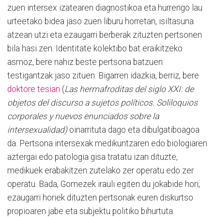
zuen intersex izatearen diagnostikoa eta hurrengo lau
urteetako bidea jaso zuen liburu horretan, isiltasuna
atzean utzi eta ezaugarri berberak zituzten pertsonen
bila hasi zen. Identitate kolektibo bat eraikitzeko
asmoz, bere nahiz beste pertsona batzuen
testigantzak jaso zituen. Bigarren idazkia, berriz, bere
doktore tesian
(
Las hermafroditas del siglo XXI: de
objetos del discurso a sujetos políticos. Soliloquios
corporales y nuevos enunciados sobre la
intersexualidad)
oinarrituta dago eta dibulgatiboagoa
da. Pertsona intersexak medikuntzaren edo biologiaren
aztergai edo patologia gisa tratatu izan dituzte,
medikuek erabakitzen zutelako zer operatu edo zer
operatu. Bada, Gomezek irauli egiten du jokabide hori,
ezaugarri horiek dituzten pertsonak euren diskurtso
propioaren jabe eta subjektu politiko bihurtuta.