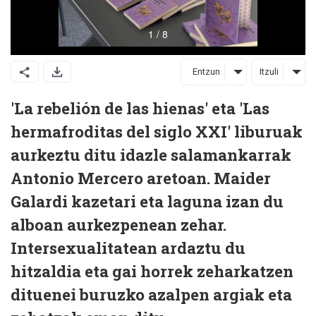
Entzun
Itzuli
'La rebelión de las hienas' eta 'Las
hermafroditas del siglo XXI' liburuak
aurkeztu ditu idazle salamankarrak
Antonio Mercero aretoan. Maider
Galardi kazetari eta laguna izan du
alboan aurkezpenean zehar.
Intersexualitatean ardaztu du
hitzaldia eta gai horrek zeharkatzen
dituenei buruzko azalpen argiak eta