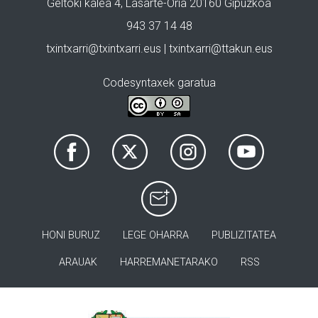
Geltoki kalea 4, Lasarte-Oria 20160 Gipuzkoa
943 37 14 48
txintxarri@txintxarri.eus | txintxarri@ttakun.eus
Codesyntaxek garatua
HONI BURUZ
LEGE OHARRA
PUBLIZITATEA
ARAUAK
HARREMANETARAKO
RSS