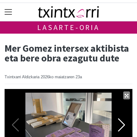
LASARTE-ORIA
Mer Gomez intersex aktibista
eta bere obra ezagutu dute
Txintxarri Aldizkaria
2026ko maiatzaren 23a