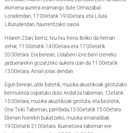
ekimena aurrera eramango dute
Ormazabal
Loradendan,
17:00etatik 19:00etara,
eta Lilura
Liburudendan, haurrentzako saioa.
Hilaren 23an, berriz, txu-txu trena ibiliko da herrian
zehar, 11:00etatik 14:00etara eta 17:00etatik
20:00etara. Era berean,
Udaberri lore berri
izeneko
jarduerarekin gozatzeko aukera izan da 11:00etatik
13:00etara, Amali jolas dendan.
Egun berean, alde batetik, musika akustikoak girotutako
bermuteoa ospatuko dute Andatza tabernan, 12etatik
15:00etara, musika akustikoak girotuta, eta bestetik,
Oria Txiki Tabernan, parrillada,13:00etatik 15:00etara.
Ekimen horrekin bukatzeko, musika emanaldiak:
19:00etatik 21:00etara. Buenetxea tabernan ere