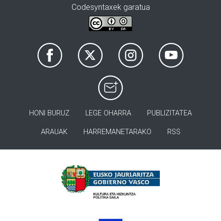
Codesyntaxek garatua
HONI BURUZ
LEGE OHARRA
PUBLIZITATEA
ARAUAK
HARREMANETARAKO
RSS