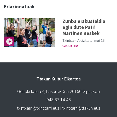
Erlazionatuak
Zunba erakustaldia
egin dute Patri
Martinen neskek
Txintxarri Aldizkaria
mai 16
GIZARTEA
Ttakun Kultur Elkartea
Geltoki kalea 4, Lasarte-Oria 20160 Gipuzkoa
943 37 14 48
txintxarri@txintxarri.eus | txintxarri@ttakun.eus