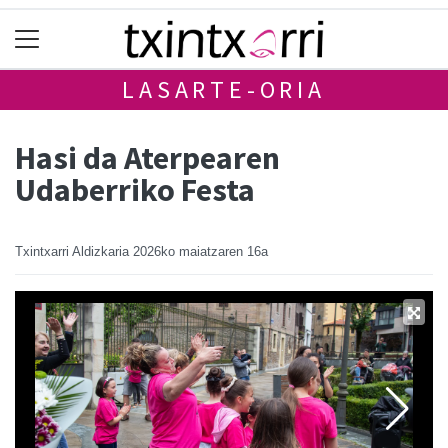
LASARTE-ORIA
Hasi da Aterpearen
Udaberriko Festa
Txintxarri Aldizkaria
2026ko maiatzaren 16a