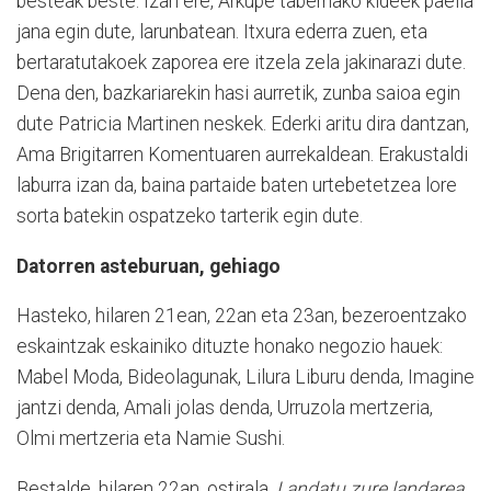
besteak beste. Izan ere, Arkupe tabernako kideek paella
jana egin dute, larunbatean. Itxura ederra zuen, eta
bertaratutakoek zaporea ere itzela zela jakinarazi dute.
Dena den, bazkariarekin hasi aurretik, zunba saioa egin
dute Patricia Martinen neskek. Ederki aritu dira dantzan,
Ama Brigitarren Komentuaren aurrekaldean. Erakustaldi
laburra izan da, baina partaide baten urtebetetzea lore
sorta batekin ospatzeko tarterik egin dute.
Datorren asteburuan, gehiago
Hasteko, hilaren 21ean, 22an eta 23an, bezeroentzako
eskaintzak eskainiko dituzte honako negozio hauek:
Mabel Moda, Bideolagunak, Lilura Liburu denda, Imagine
jantzi denda, Amali jolas denda, Urruzola mertzeria,
Olmi mertzeria eta Namie Sushi.
Bestalde, hilaren 22an, ostirala,
Landatu zure landarea