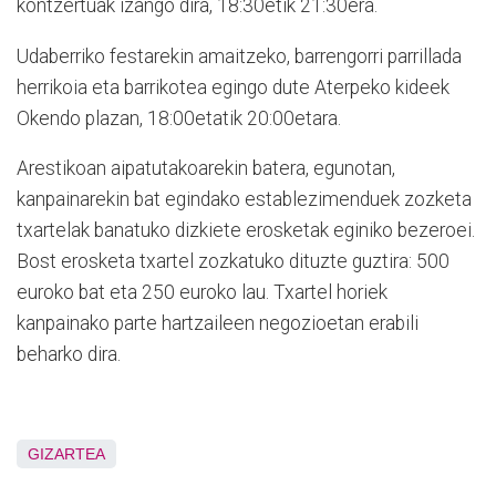
kontzertuak izango dira, 18:30etik 21:30era.
Udaberriko festarekin amaitzeko, barrengorri parrillada
herrikoia eta barrikotea egingo dute Aterpeko kideek
Okendo plazan, 18:00etatik 20:00etara.
Arestikoan aipatutakoarekin batera, egunotan,
kanpainarekin bat egindako establezimenduek zozketa
txartelak banatuko dizkiete erosketak eginiko bezeroei.
Bost erosketa txartel zozkatuko dituzte guztira: 500
euroko bat eta 250 euroko lau. Txartel horiek
kanpainako parte hartzaileen negozioetan erabili
beharko dira.
GIZARTEA