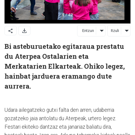
Entzun
Itzuli
Bi asteburuetako egitaraua prestatu
du Aterpea Ostalarien eta
Merkatarien Elkarteak. Ohiko legez,
hainbat jarduera eramango dute
aurrera.
Udara ailegatzeko gutxi falta den arren, udaberria
gozatzeko jaia antolatu du Aterpeak, urtero legez.
Festari ekiteko dantzaz eta janariaz baliatu dira,