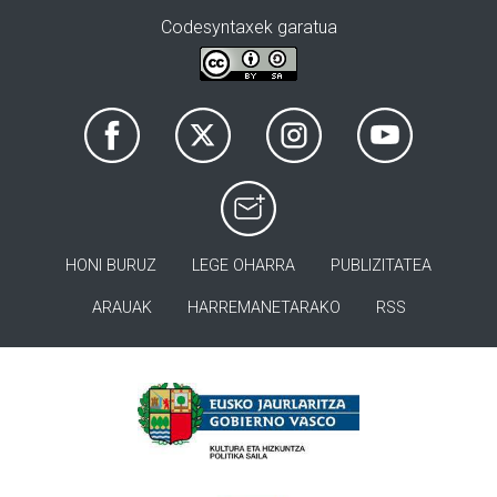
Codesyntaxek garatua
HONI BURUZ
LEGE OHARRA
PUBLIZITATEA
ARAUAK
HARREMANETARAKO
RSS