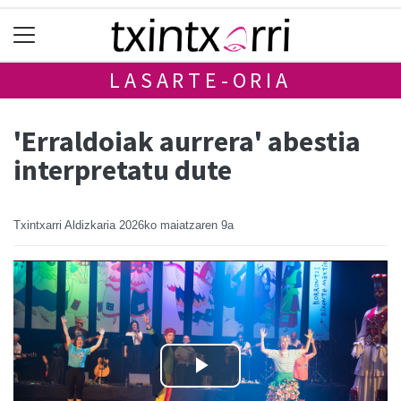
LASARTE-ORIA
'Erraldoiak aurrera' abestia
interpretatu dute
Txintxarri Aldizkaria
2026ko maiatzaren 9a