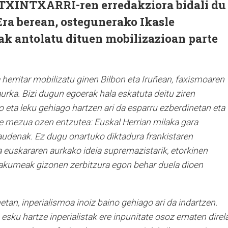
a TXINTXARRI-ren erredakziora bidali du
ra berean, ostegunerako Ikasle
ak antolatu dituen mobilizazioan parte
 herritar mobilizatu ginen Bilbon eta Iruñean, faxismoaren
urka. Bizi dugun egoerak hala eskatuta deitu ziren
 eta leku gehiago hartzen ari da esparru ezberdinetan eta
re mezua ozen entzutea: Euskal Herrian milaka gara
gaudenak. Ez dugu onartuko diktadura frankistaren
ta euskararen aurkako ideia supremazistarik, etorkinen
makumeak gizonen zerbitzura egon behar duela dioen
tan, inperialismoa inoiz baino gehiago ari da indartzen.
 esku hartze inperialistak ere inpunitate osoz ematen direl