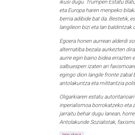
ikusi dugu. Trumpen Estatu Batue
eta Europa haren menpeko bilaka
berria adibide bat da. Bestetik, e
langileon bizi eta lan baldintzak 
Egoera honen aurrean alderdi soz
alternatiba bezala aurkezten dira
aurre egin baino bidea errazten e
salbuespen izaten ari faxismoare
egingo dion langile fronte zabal
antolakuntza eta militantzia poli
Oligarkiaren estatu autoritarioari
inperialismoa borrokatzeko eta z
jarraitu behar dugu lanean, horre
Antolakunde Sozialistak, faxismo