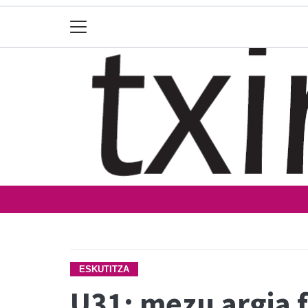
ESKUTITZA
U31: mezu argia 