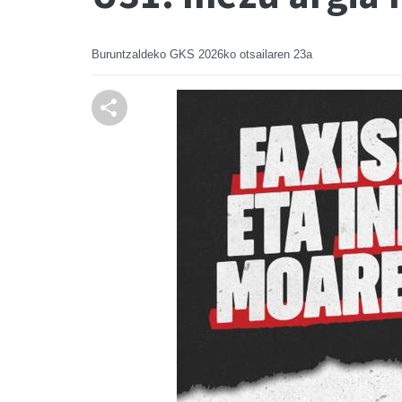
Buruntzaldeko GKS
2026ko otsailaren 23a