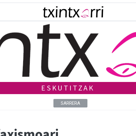
ESKUTITZAK
SARRERA
faxismoari