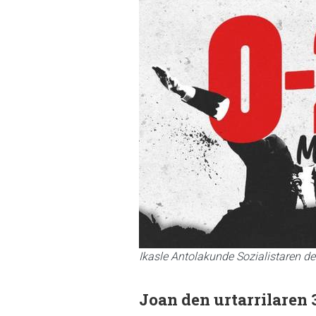
Ikasle Antolakunde Sozialistaren de
Joan den urtarrilaren