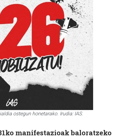
ialdia ostegun honetarako. Irudia: IAS.
 31ko manifestazioak baloratzeko