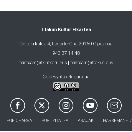
Ttakun Kultur Elkartea
Geltoki kalea 4, Lasarte-Oria 20160 Gipuzkoa
943 37 14 48
txintxarri@txintxarri.eus | txintxarri@ttakun.eus
Codesyntaxek garatua
LEGE OHARRA
PUBLIZITATEA
ARAUAK
HARREMANET