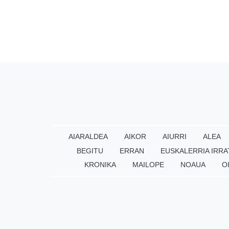
AIARALDEA
AIKOR
AIURRI
ALEA
BEGITU
ERRAN
EUSKALERRIA IRRA
KRONIKA
MAILOPE
NOAUA
O