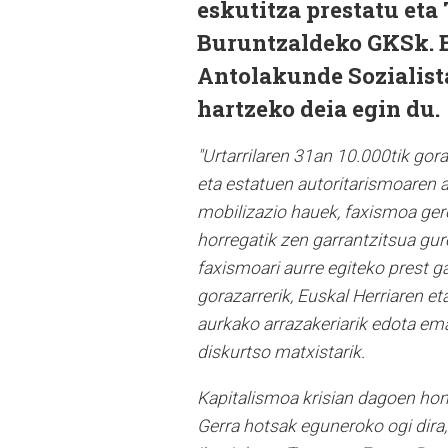
eskutitza prestatu et
Buruntzaldeko GKSk. E
Antolakunde Sozialist
hartzeko deia egin du.
"Urtarrilaren 31an 10.000tik gora
eta estatuen autoritarismoaren a
mobilizazio hauek, faxismoa gero
horregatik zen garrantzitsua gu
faxismoari aurre egiteko prest 
gorazarrerik, Euskal Herriaren e
aurkako arrazakeriarik edota e
diskurtso matxistarik.
Kapitalismoa krisian dagoen hone
Gerra hotsak eguneroko ogi dira,