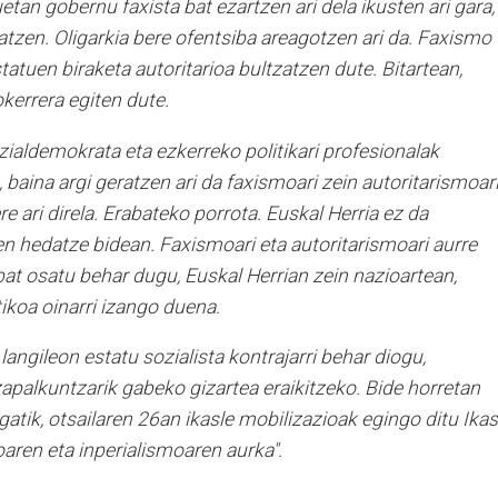
tan gobernu faxista bat ezartzen ari dela ikusten ari gara,
tzen. Oligarkia bere ofentsiba areagotzen ari da. Faxismo
statuen biraketa autoritarioa bultzatzen dute. Bitartean,
okerrera egiten dute.
ialdemokrata eta ezkerreko politikari profesionalak
, baina argi geratzen ari da faxismoari zein autoritarismoar
re ari direla. Erabateko porrota. Euskal Herria ez da
n hedatze bidean. Faxismoari eta autoritarismoari aurre
 bat osatu behar dugu, Euskal Herrian zein nazioartean,
tikoa oinarri izango duena.
 langileon estatu sozialista kontrajarri behar diogu,
apalkuntzarik gabeko gizartea eraikitzeko. Bide horretan
gatik, otsailaren 26an ikasle mobilizazioak egingo ditu Ikas
aren eta inperialismoaren aurka".