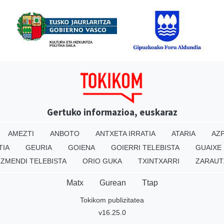
Gertuko informazioa, euskaraz
AMEZTI
ANBOTO
ANTXETA IRRATIA
ATARIA
AZP
TIA
GEURIA
GOIENA
GOIERRI TELEBISTA
GUAIXE
IZMENDI TELEBISTA
ORIO GUKA
TXINTXARRI
ZARAUT
Matx
Gurean
Ttap
Tokikom publizitatea
v16.25.0