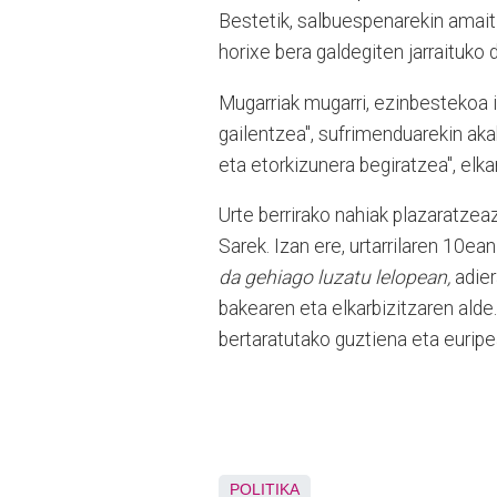
Bestetik, salbuespenarekin amaitz
horixe bera galdegiten jarraituko 
Mugarriak mugarri, ezinbestekoa iz
gailentzea", sufrimenduarekin aka
eta etorkizunera begiratzea", elka
Urte berrirako nahiak plazaratzea
Sarek. Izan ere, urtarrilaren 10ea
da gehiago luzatu lelopean,
adie
bakearen eta elkarbizitzaren alde.
bertaratutako guztiena eta euripea
POLITIKA