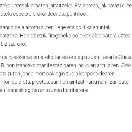
eko urratsak ematen jarraitzeko. Era berean, jakinarazi dute
dutela espetxe erakundeei eta politikoei.
ango dela aitortu zuten "lege eta politika arruntak
batzeko. Hori ez ezik, "iraganeko politikak alde batera uztea
rbizitzarako.
z gain, eskerrak emateko tartea ere egin zuen Lasarte-Oriak
n Bilbon izandako manifestazioaren inguruan aritu ziren.
Ezin
razi zuten jende mordoak egin zuela konponbidearen,
 Hori dela-eta, prestutasun hori aintzat hartu nahi izan dute;
n txandak egiten aritu ziren herritarrena.