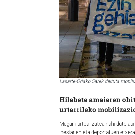
Lasarte-Oriako Sarek deituta mobiliz
Hilabete amaieren ohit
urtarrileko mobilizazio
Mugarri urtea izatea nahi dute a
iheslarien eta deportatuen etxera