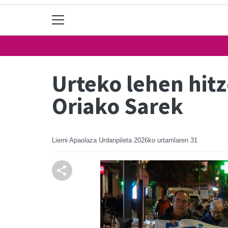
Urteko lehen hit
Oriako Sarek
Lierni Apaolaza Urdanpileta
2026ko urtarrilaren 31