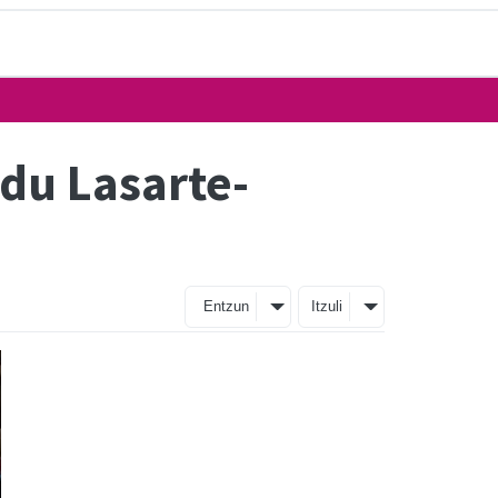
du Lasarte-
Entzun
Itzuli