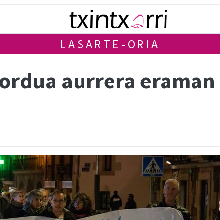
LASARTE-ORIA
zordua aurrera eraman 