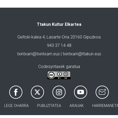
Ttakun Kultur Elkartea
Geltoki kalea 4, Lasarte-Oria 20160 Gipuzkoa
943 37 14 48
txintxarri@txintxarri.eus | txintxarri@ttakun.eus
Codesyntaxek garatua
LEGE OHARRA
PUBLIZITATEA
ARAUAK
HARREMANET