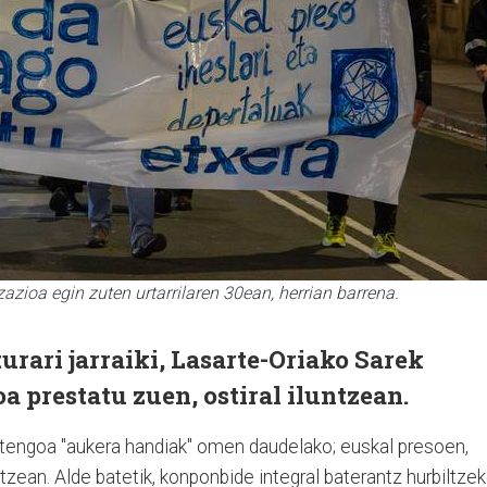
azioa egin zuten urtarrilaren 30ean, herrian barrena.
urari jarraiki, Lasarte-Oriako Sarek
a prestatu zuen, ostiral iluntzean.
urtengoa "aukera handiak" omen daudelako; euskal presoen,
tzean. Alde batetik, konponbide integral baterantz hurbiltzek