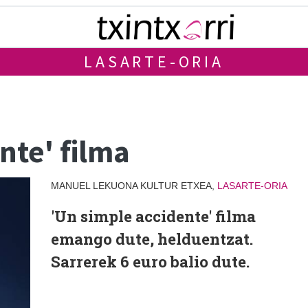
LASARTE-ORIA
nte' filma
MANUEL LEKUONA KULTUR ETXEA,
LASARTE-ORIA
'Un simple accidente' filma
emango dute, helduentzat.
Sarrerek 6 euro balio dute.