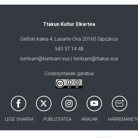
Ttakun Kultur Elkartea
Geltoki kalea 4, Lasarte-Oria 20160 Gipuzkoa
943 37 14 48
txintxarri@txintxarri.eus | txintxarri@ttakun.eus
Codesyntaxek garatua
LEGE OHARRA
PUBLIZITATEA
ARAUAK
HARREMANET