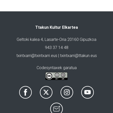
Ttakun Kultur Elkartea
Geltoki kalea 4, Lasarte-Oria 20160 Gipuzkoa
943 37 14 48
txintxarri@txintxarri.eus | txintxarri@ttakun.eus
Codesyntaxek garatua