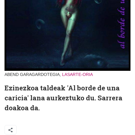
ABEND GARAGARDOTEGIA,
LASARTE-ORIA
Ezinezkoa taldeak 'Al borde de una
caricia' lana aurkeztuko du. Sarrera
doakoa da.