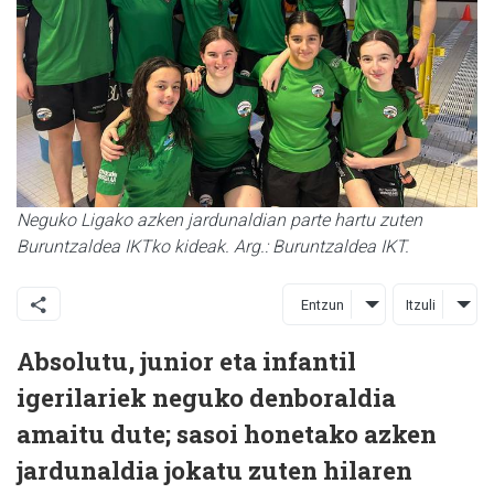
Neguko Ligako azken jardunaldian parte hartu zuten
Buruntzaldea IKTko kideak. Arg.: Buruntzaldea IKT.
Entzun
Itzuli
Absolutu, junior eta infantil
igerilariek neguko denboraldia
amaitu dute; sasoi honetako azken
jardunaldia jokatu zuten hilaren