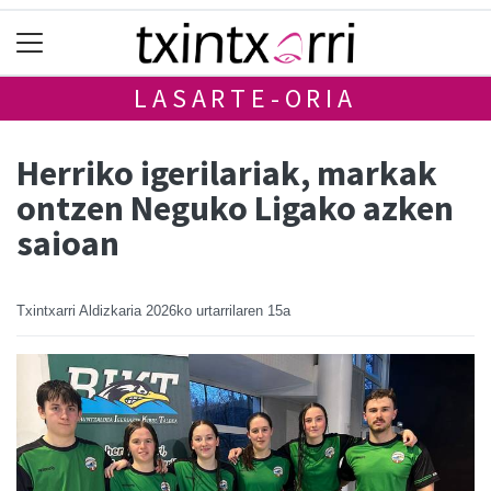
LASARTE-ORIA
Herriko igerilariak, markak
ontzen Neguko Ligako azken
saioan
Txintxarri Aldizkaria
2026ko urtarrilaren 15a