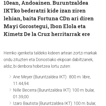
10ean, Andoainen. Buruntzaldea
IKTko bederatzi kide izan ziren
lehian, baita Fortuna CDn ari diren
Mayi Gorostegui, Ibon Elola eta
Kimetz De la Cruz herritarrak ere
Herriko igeriketa taldeko kideen artean zortzi markak
ondu zituzten eta Donostiako ekipoan dabiltzanek,
aldiz, bi denbora hobetzea lortu zuten:
Ane Meyer (Buruntzaldea IKT) :
800 m. libre,
11.44,94.
Nille Becerra (Buruntzaldea IKT):
100 m. bular,
01.39,00.
I
zaro Bautista (Buruntzaldea IKT):
100 m. bular,