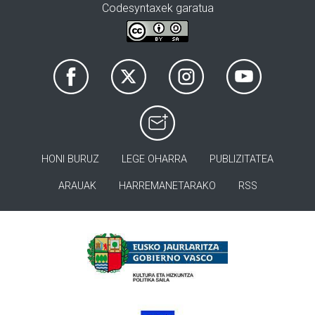
Codesyntaxek garatua
HONI BURUZ
LEGE OHARRA
PUBLIZITATEA
ARAUAK
HARREMANETARAKO
RSS