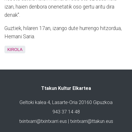
izan, haien denbora onenetatik oso gertu aritu dira
denak".
Guztiek, hilaren 17an, izango dute hurrengo hitzordua,
Hernani Saria.
KIROLA
Ttakun Kultur Elkartea
Geltoki kalea 4, Lasarte-Oria 20160 Gipuzkoa
943 37 14 48
txintxarri@txintxarri.eus | txintxarri@ttakun.eus