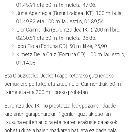
0
1.45,91
eta 50 m. tximeleta, 47,06.
June Apeztegia (Buruntzaldea IKT):
100 m. bular,
0
1.49,82 eta 100 m. lau estilo, 01.39,54.
Lier Garmendia (Buruntzaldea IKT):
200 m libre,
02.30,61 eta 50 m. tximeleta, 35,85.
Ibon Elola (Fortuna CD):
50 m. libre, 25,90.
Kimetz De la Cruz (Fortuna CD):
100 m. lau estilo,
01.14,08.
Eta Gipuzkoako Udako txapelketarako gutxieneko
berriak ere poltsikoratu zituen Lier Garmendiak; 50 m.
tximeleta eta 200 m. libreko probetan.
Buruntzaldea IKTko prestatzaileak pozarren daude
kirolarien garapenarekin: "Igerilari guztiak oso lan
txukuna egiten ari dira eta horren erakusle da askok
hobetu dutela haien markaren bat; eta ez bada hala