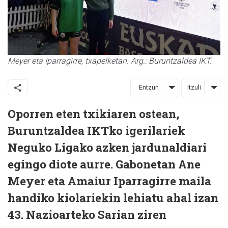
Meyer eta Iparragirre, txapelketan. Arg.: Buruntzaldea IKT.
Entzun
Itzuli
Oporren eten txikiaren ostean,
Buruntzaldea IKTko igerilariek
Neguko Ligako azken jardunaldiari
egingo diote aurre. Gabonetan
Ane
Meyer eta Amaiur Iparragirre maila
handiko kiolariekin lehiatu ahal izan
43. Nazioarteko Sarian ziren