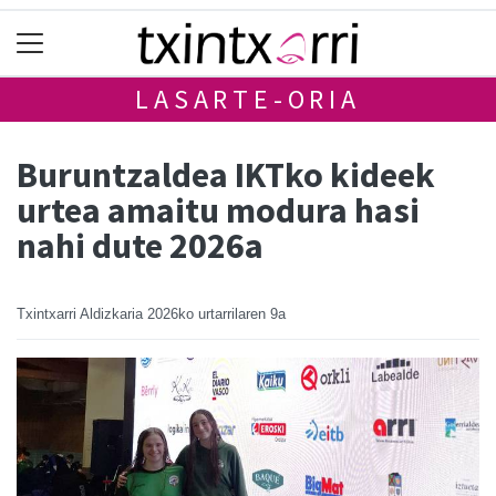
LASARTE-ORIA
Buruntzaldea IKTko kideek
urtea amaitu modura hasi
nahi dute 2026a
Txintxarri Aldizkaria
2026ko urtarrilaren 9a