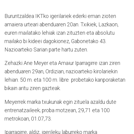
Buruntzaldea IKTko igerilariek ederki eman zioten
amaiera urteari abenduaren 20an. Txikiek, Lazkaon,
euren mailatako lehiak izan zituzten eta absolutu
mailako bi kideei dagokionez, Gabonetako 43.
Nazioarteko Sarian parte hartu zuten.
Zehazki Ane Meyer eta Amaiur Iparragirre izan ziren
abenduaren 29an, Ordizian, nazioarteko kirolariekin
lehian. 50 m. eta 100 m. libre probetako kanporaketan
bikain aritu ziren gazteak.
Meyerrek marka txukunak egin zituela azaldu dute
entrenatzaileek; proba motzean, 29,71 eta 100
metrokoan, 01.07,73.
Iparragirre, aldiz, igerileku laburreko marka