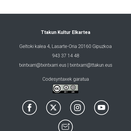
Ttakun Kultur Elkartea
Geltoki kalea 4, Lasarte-Oria 20160 Gipuzkoa
943 37 14 48
txintxarri@txintxarri.eus | txintxarri@ttakun.eus
Codesyntaxek garatua