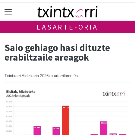
LASARTE-ORIA
Saio gehiago hasi dituzte
erabiltzaile areagok
Txintxarri Aldizkaria
2026ko urtarrilaren 9a