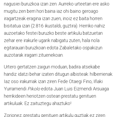
nagusiei buruzkoa izan zen. Aurreko urteetan ere asko
mugitu zen berri hori baina iaz ohi baino geroago
iragartzeak eragina izan zuen, inoiz ez baita horren
bisitatua izan (2.816 ikustaldi, guztira). Herriko nahiz
auzoetako festei buruzko beste artikulu batzuetan
zehar ere irakurle ugarik nabigatu zuten, hala nola
egitarauari buruzkoan edota Zabaletako ospakizun
auzotarak iragarri zituenekoan.
Urtero gertatzen zaigun moduan, badira atsekabe
handiz idatzi behar izaten ditugun albisteak: hilberrienak.
Iaz oso irakurriak izan ziren Fede Otaegi Fino, Iñaki
Yurramendi
Pikolo
edota Juan Luis Eizmendi Arsuaga
herrikideen heriotzen ostean prestatu genituen
artikuluak. Ez zaituztegu ahaztuko!
Zorionez, prestatu genituen artikulu guztiak ez ziren