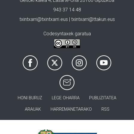
Geltoki kalea 4, Lasarte-Oria 20160 Gipuzkoa
943 37 14 48
txintxarri@txintxarri.eus | txintxarri@ttakun.eus
Codesyntaxek garatua
HONI BURUZ
LEGE OHARRA
PUBLIZITATEA
ARAUAK
HARREMANETARAKO
RSS