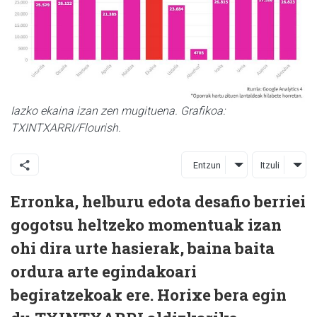
Iazko ekaina izan zen mugituena. Grafikoa:
TXINTXARRI/Flourish.
Entzun
Itzuli
Erronka, helburu edota desafio berriei
gogotsu heltzeko momentuak izan
ohi dira urte hasierak, baina baita
ordura arte egindakoari
begiratzekoak ere. Horixe bera egin