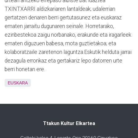
urtean antzeko errepaso albiste bat idaztea
TXINTXARRI aldizkariaren lantaldeak; udalerrian
gertatzen denaren berri gertutasunez eta euskaraz
ematen jarraitu dugunaren seinale. Horretarako,
ezinbestekoa zaigu norbanako, erakunde eta iragarleek
ematen diguzuen babesa, mota guztietakoa; eta
kolaboratzaile zaretenon laguntza.Eskutik helduta jarrai
dezagula erronkaz eta gertakariz lepo datorren urte
berri honetan ere.
EUSKARA
Ttakun Kultur Elkartea