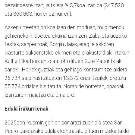
bezainbeste izan; jaitsiera % 3,7koa izan da (347.520
eta 360.803, hurrenez hurren).
Azken urteetan ohikoa izan den moduan, mugimendu
gehieneko hilabetea ekaina izan zen: Zabaleta auzoko
festak, sanpedroak, Sorgin Jaiak, eragile askoren
ikasturte bukaeretako ekimen eta erakustaldiak, Ttakun
Kultur Elkarteak antolatu ohi dituen Gure Patxintxiak
sariak... Horiek guztiak eta gehiago kontsumitze aldera
26.734 saio hasi zituzten 13.372 erabiltzailek, orotara
55.774 orrialde bisitatuta. Norabide horretan, oparoak
izan ziren maiatza eta urria ere.
Eduki irakurrienak
2025ean ikusmin gehien sorrarazi zuen albistea San
Pedro Jaietarako udalak kontratatu zituen musika talde