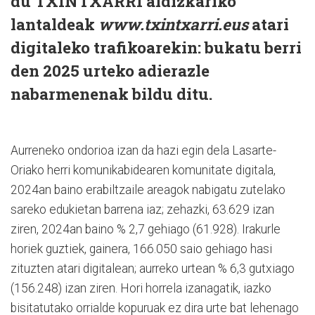
du TXINTXARRI aldizkariko
lantaldeak
www.txintxarri.eus
atari
digitaleko trafikoarekin: bukatu berri
den 2025 urteko adierazle
nabarmenenak bildu ditu.
Aurreneko ondorioa izan da hazi egin dela Lasarte-
Oriako herri komunikabidearen komunitate digitala,
2024an baino erabiltzaile areagok nabigatu zutelako
sareko edukietan barrena iaz; zehazki, 63.629 izan
ziren, 2024an baino % 2,7 gehiago (61.928). Irakurle
horiek guztiek, gainera, 166.050 saio gehiago hasi
zituzten atari digitalean; aurreko urtean % 6,3 gutxiago
(156.248) izan ziren. Hori horrela izanagatik, iazko
bisitatutako orrialde kopuruak ez dira urte bat lehenago