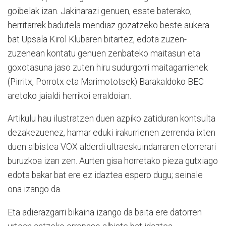
goibelak izan. Jakinarazi genuen, esate baterako,
herritarrek badutela mendiaz gozatzeko beste aukera
bat Upsala Kirol Klubaren bitartez, edota zuzen-
zuzenean kontatu genuen zenbateko maitasun eta
goxotasuna jaso zuten hiru sudurgorri maitagarrienek
(Pirritx, Porrotx eta Marimototsek) Barakaldoko BEC
aretoko jaialdi herrikoi erraldoian.
Artikulu hau ilustratzen duen azpiko zatiduran kontsulta
dezakezuenez, hamar eduki irakurrienen zerrenda ixten
duen albistea VOX alderdi ultraeskuindarraren etorrerari
buruzkoa izan zen. Aurten gisa horretako pieza gutxiago
edota bakar bat ere ez idaztea espero dugu; seinale
ona izango da.
Eta adierazgarri bikaina izango da baita ere datorren