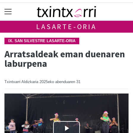
LASARTE-ORIA
IX. SAN SILVESTRE LASARTE-ORIA
Arratsaldeak eman duenaren
laburpena
Txintxarri Aldizkaria
2025eko abenduaren 31