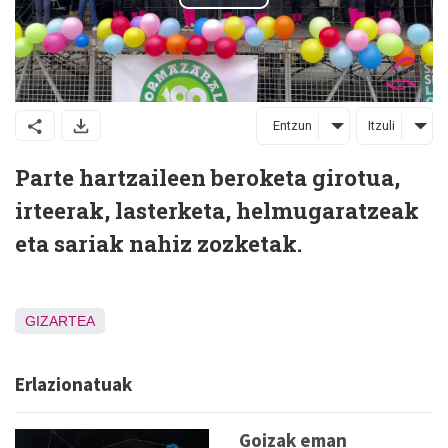
Entzun
Itzuli
Parte hartzaileen beroketa girotua,
irteerak, lasterketa, helmugaratzeak
eta sariak nahiz zozketak.
GIZARTEA
Erlazionatuak
Goizak eman