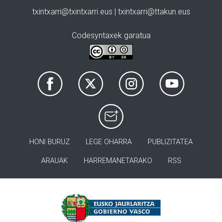
txintxarri@txintxarri.eus | txintxarri@ttakun.eus
Codesyntaxek garatua
HONI BURUZ
LEGE OHARRA
PUBLIZITATEA
ARAUAK
HARREMANETARAKO
RSS