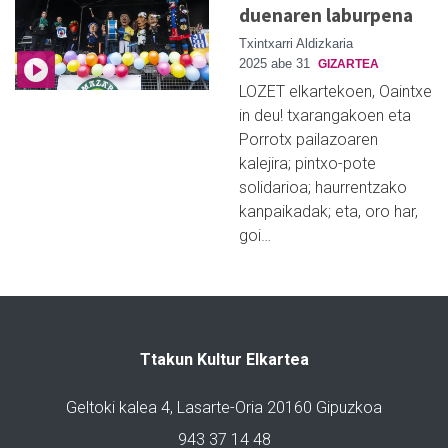
duenaren laburpena
Txintxarri Aldizkaria
2025 abe 31
GIZARTEA
LOZET elkartekoen, Oaintxe
in deu! txarangakoen eta
Porrotx pailazoaren
kalejira; pintxo-pote
solidarioa; haurrentzako
kanpaikadak; eta, oro har,
goi…
Ttakun Kultur Elkartea
Geltoki kalea 4, Lasarte-Oria 20160 Gipuzkoa
943 37 14 48