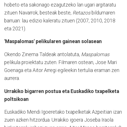
hobeto eta sakonago ezagutzeko lan ugari argitaratu
zituen Navarrok, besteak beste,
Retazos
bildumaren
barruan: lau edizio kaleratu zituen (2007, 2010, 2018
eta 2021).
'Maspalomas' pelikularen gainean solasean
Okendo Zinema Taldeak antolatuta,
Maspalomas
pelikula proiektatu zuten. Filmaren ostean, Jose Mari
Goenaga eta Aitor Arregi egileekin tertulia eraman zen
aurrera.
Urrakiko bigarren postua eta Euskadiko txapelketa
poltsikoan
Euskadiko Mendi Igoeretako txapelketak Azpeitian izan
zuen azken hitzordua. Urrakiko igoera Joseba Iraola