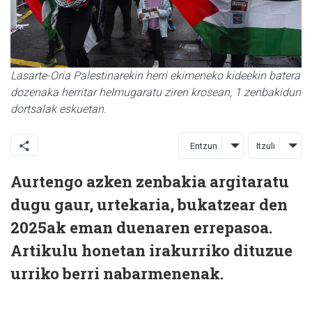
Lasarte-Oria Palestinarekin herri ekimeneko kideekin batera
dozenaka herritar helmugaratu ziren krosean, 1 zenbakidun
dortsalak eskuetan.
Entzun
Itzuli
Aurtengo azken zenbakia argitaratu
dugu gaur, urtekaria, bukatzear den
2025ak eman duenaren errepasoa.
Artikulu honetan irakurriko dituzue
urriko berri nabarmenenak.