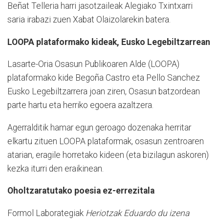
Beñat Telleria harri jasotzaileak Alegiako Txintxarri
saria irabazi zuen Xabat Olaizolarekin batera.
LOOPA plataformako kideak, Eusko Legebiltzarrean
Lasarte-Oria Osasun Publikoaren Alde (LOOPA)
plataformako kide Begoña Castro eta Pello Sanchez
Eusko Legebiltzarrera joan ziren, Osasun batzordean
parte hartu eta herriko egoera azaltzera.
Agerralditik hamar egun geroago dozenaka herritar
elkartu zituen LOOPA plataformak, osasun zentroaren
atarian, eragile horretako kideen (eta bizilagun askoren)
kezka iturri den eraikinean.
Oholtzaratutako poesia ez-errezitala
Formol Laborategiak
Heriotzak Eduardo du izena