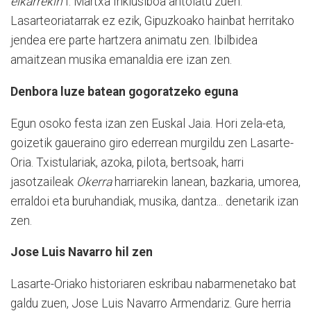
elkarrekin
I. Martxa Inklusiboa antolatu zuen.
Lasarteoriatarrak ez ezik, Gipuzkoako hainbat herritako
jendea ere parte hartzera animatu zen. Ibilbidea
amaitzean musika emanaldia ere izan zen.
Denbora luze batean gogoratzeko eguna
Egun osoko festa izan zen Euskal Jaia. Hori zela-eta,
goizetik gaueraino giro ederrean murgildu zen Lasarte-
Oria. Txistulariak, azoka, pilota, bertsoak, harri
jasotzaileak
Okerra
harriarekin lanean, bazkaria, umorea,
erraldoi eta buruhandiak, musika, dantza... denetarik izan
zen.
Jose Luis Navarro hil zen
Lasarte-Oriako historiaren eskribau nabarmenetako bat
galdu zuen, Jose Luis Navarro Armendariz. Gure herria