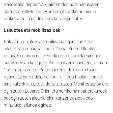
Sasoetako depositutik jaisten den hodi nagusiaren
hartunea kaltetu zen. Horri erantzuteko hornidura
orokorraren larrialdiko mozketa egin zuten.
Lanuztea eta mobilizazioak
Palestinaren aldeko mobilizazio ugari izan ziren
hilabetean zehar, hala nola, Global Sumud flotillari
egindako erasoa gaitzesteko edo Israelek egindako
sarraskien aurka agertzeko. Ekintzarik handiena, hilaren
15ean, egin zuten: Palestinaren aldeko elkartasun
eguna. Ez gure udalerrian soilik, Hego Euskal Herriko
sindikatuek lanuzteak deitu zituzten. Manifestazioa ere
egin zuten Lasarte-Orian eta herriko hainbat erakundek
bat egin zuten aldarriarekin konzentrazioak edo
minutuko isilunea eginez.