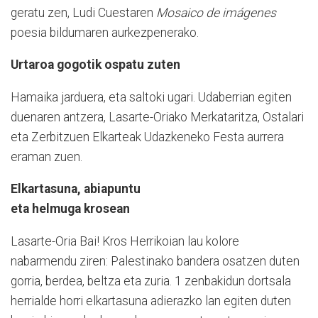
geratu zen, Ludi Cuestaren
Mosaico de imágenes
poesia bildumaren aurkezpenerako.
Urtaroa gogotik ospatu zuten
Hamaika jarduera, eta saltoki ugari. Udaberrian egiten
duenaren antzera, Lasarte-Oriako Merkataritza, Ostalari
eta Zerbitzuen Elkarteak Udazkeneko Festa aurrera
eraman zuen.
Elkartasuna, abiapuntu
eta helmuga krosean
Lasarte-Oria Bai! Kros Herrikoian lau kolore
nabarmendu ziren: Palestinako bandera osatzen duten
gorria, berdea, beltza eta zuria. 1 zenbakidun dortsala
herrialde horri elkartasuna adierazko lan egiten duten