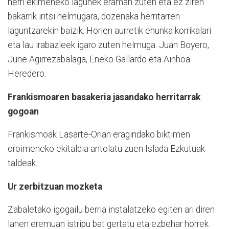
herri ekimeneko lagunek eraman zuten eta ez ziren
bakarrik iritsi helmugara, dozenaka herritarren
laguntzarekin baizik. Horien aurretik ehunka korrikalari
eta lau irabazleek igaro zuten helmuga: Juan Boyero,
June Agirrezabalaga, Eneko Gallardo eta Ainhoa
Heredero.
Frankismoaren basakeria jasandako herritarrak
gogoan
Frankismoak Lasarte-Orian eragindako biktimen
oroimeneko ekitaldia antolatu zuen Islada Ezkutuak
taldeak.
Ur zerbitzuan mozketa
Zabaletako igogailu berria instalatzeko egiten ari diren
lanen eremuan istripu bat gertatu eta ezbehar horrek