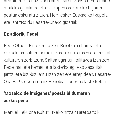
bizkaitarrak irabazi zuen arren, Aitor Manso herritarrak 9.
mailako garaikurra eta sailkapen orokorreko bigarren
postua eskuratu zituen. Horri esker, Euskadiko txapela
ere jantziko du Lasarte-Oriako gidariak.
Ez adiorik, Fede!
Fede Otaegi Fino zendu zen. Bihotza, irribarrea eta
eskuak jarri zituen herrigintzaren, euskararen eta euskal
kulturaren zerbitzura. Saltsa ugaritan ibilitakoa izan zen
Fede, han eta hemen eta lasterka egiteko zapatilak
jantzi eta bizi-bizi aritu izan zen ere errepidean, Lasarte-
Oria Bai! krosean nahiz Behobia Donostia lasterketan.
'Mosaico de imágenes' poesia bildumaren
aurkezpena
Manuel Lekuona Kultur Etxeko hitzaldi aretoa txiki