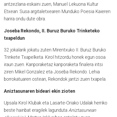
antzezlana eskaini zuen, Manuel Lekuona Kultur
Etxean. Susa argitaletxearen Munduko Poesia Kaieren
harira ondu dute obra.
Joseba Rekondo, II. Buruz Buruko Trinketeko
txapeldun
32 jokalarik jokatu zuten Mirentxuko II. Buruz Buruko
Trinkete Txapelketa. Kirol hitzordu honek egun osoa
iraun zuen. Kanporaketaz kanporaketa finalera iritsi
ziren Mikel Gonzalez eta Joseba Rekondo. Lehia
borrokatuaren ostean, Rekondok jantzi zuen txapela.
Aniztasunaren bideari ekin zioten
Upsala Kirol Klubak eta Lasarte-Oriako Udalak herriko
beste hainbat eragilek lagunduta
Aniztasunean