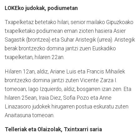
LOKEko judokak, podiumetan
Txapelketaz betetako hilari, senior mailako Gipuzkoako
txapelketako podiumean eman zioten hasiera Asier
Sagastik (brontzea) eta Suhar Aristegik (urrea). Aristegik
berak brontzezko domina jantzi zuen Euskadiko
txapelketan, hilaren 22an.
Hilaren 12an, aldiz, Ariane Luis eta Francis Mihailek
brontzezko domina jantzi zuten Vicente Zarza I.
torneoan; Iago Izquierdo, aldiz, bosgarren izan zen. Eta
hilaren 25ean, Iraia Diez, Sofia Pozo eta Anne
Linazasoro judokek hirugarren postua eskuratu zuten
Anaitasuna torneoan.
Telleriak eta Olaizolak, Txintxarri saria