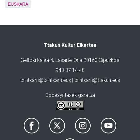
EUSKARA
Ttakun Kultur Elkartea
Geltoki kalea 4, Lasarte-Oria 20160 Gipuzkoa
943 37 14 48
txintxarri@txintxarri.eus | txintxarri@ttakun.eus
Codesyntaxek garatua