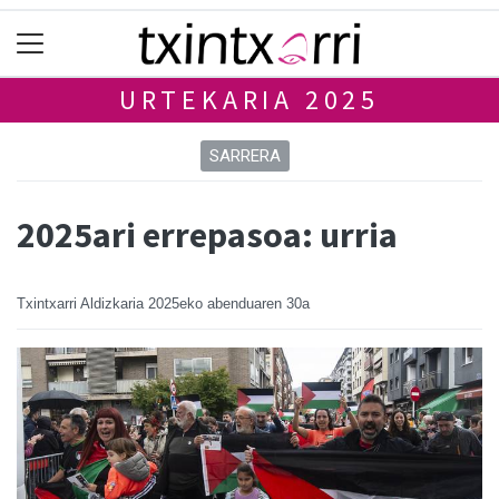
URTEKARIA 2025
SARRERA
2025ari errepasoa: urria
Txintxarri Aldizkaria
2025eko abenduaren 30a