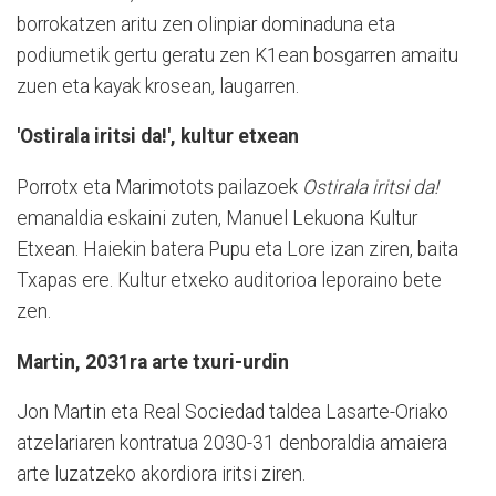
borrokatzen aritu zen olinpiar dominaduna eta
podiumetik gertu geratu zen K1ean bosgarren amaitu
zuen eta kayak krosean, laugarren.
'Ostirala iritsi da!', kultur etxean
Porrotx eta Marimotots pailazoek
Ostirala iritsi da!
emanaldia eskaini zuten, Manuel Lekuona Kultur
Etxean. Haiekin batera Pupu eta Lore izan ziren, baita
Txapas ere. Kultur etxeko auditorioa leporaino bete
zen.
Martin, 2031ra arte txuri-urdin
Jon Martin eta Real Sociedad taldea Lasarte-Oriako
atzelariaren kontratua 2030-31 denboraldia amaiera
arte luzatzeko akordiora iritsi ziren.