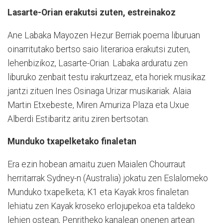
Lasarte-Orian erakutsi zuten, estreinakoz
Ane Labaka Mayozen Hezur Berriak poema liburuan
oinarritutako bertso saio literarioa erakutsi zuten,
lehenbizikoz, Lasarte-Orian. Labaka arduratu zen
liburuko zenbait testu irakurtzeaz, eta horiek musikaz
jantzi zituen Ines Osinaga Urizar musikariak. Alaia
Martin Etxebeste, Miren Amuriza Plaza eta Uxue
Alberdi Estibaritz aritu ziren bertsotan.
Munduko txapelketako finaletan
Era ezin hobean amaitu zuen Maialen Chourraut
herritarrak Sydney-n (Australia) jokatu zen Eslalomeko
Munduko txapelketa; K1 eta Kayak kros finaletan
lehiatu zen Kayak kroseko erlojupekoa eta taldeko
lehien ostean, Penritheko kanalean onenen artean