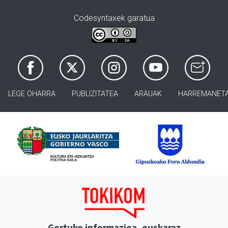
Codesyntaxek garatua
LEGE OHARRA
PUBLIZITATEA
ARAUAK
HARREMANET
Gertuko informazioa, euskaraz