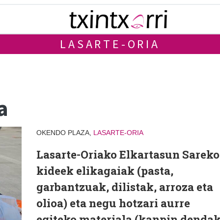
LASARTE-ORIA
a
OKENDO PLAZA,
LASARTE-ORIA
Lasarte-Oriako Elkartasun Sareko
kideek elikagaiak (pasta,
garbantzuak, dilistak, arroza eta
olioa) eta negu hotzari aurre
egiteko materiala (kanpin dendak