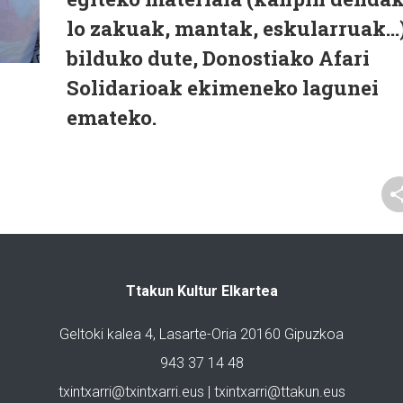
lo zakuak, mantak, eskularruak...
bilduko dute, Donostiako Afari
Solidarioak ekimeneko lagunei
emateko.
Ttakun Kultur Elkartea
Geltoki kalea 4, Lasarte-Oria 20160 Gipuzkoa
943 37 14 48
txintxarri@txintxarri.eus | txintxarri@ttakun.eus