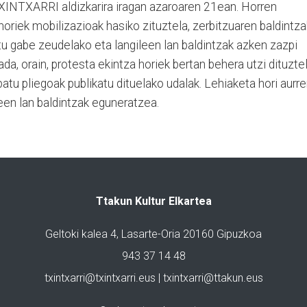
 TXINTXARRI aldizkarira iragan azaroaren 21ean. Horren
 horiek mobilizazioak hasiko zituztela, zerbitzuaren baldintza
atu gabe zeudelako eta langileen lan baldintzak azken zazpi
da, orain, protesta ekintza horiek bertan behera utzi dituzte
ipatu pliegoak publikatu dituelako udalak. Lehiaketa hori aurre
een lan baldintzak eguneratzea.
Ttakun Kultur Elkartea
Geltoki kalea 4, Lasarte-Oria 20160 Gipuzkoa
943 37 14 48
txintxarri@txintxarri.eus | txintxarri@ttakun.eus