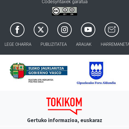
Codesyntaxek garatua
LEGE OHARRA
PUBLIZITATEA
ARAUAK
HARREMANET
Gertuko informazioa, euskaraz