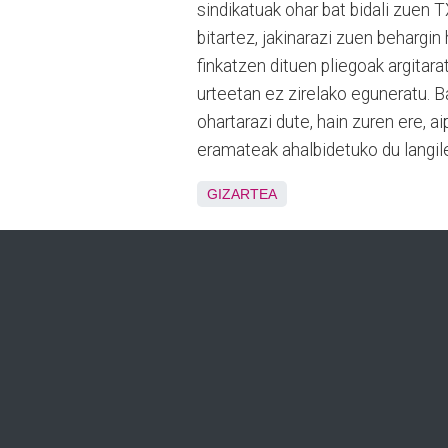
sindikatuak ohar bat bidali zuen
bitartez, jakinarazi zuen behargin
finkatzen dituen pliegoak argitar
urteetan ez zirelako eguneratu. Ba
ohartarazi dute, hain zuren ere, a
eramateak ahalbidetuko du langil
GIZARTEA