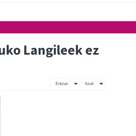
uko Langileek ez
Entzun
Itzuli