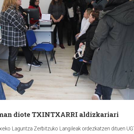
eman diote TXINTXARRI aldizkariari
txeko Laguntza Zerbitzuko Langileak ordezkatzen dituen U