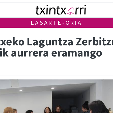
LASARTE-ORIA
txeko Laguntza Zerbitz
rik aurrera eramango