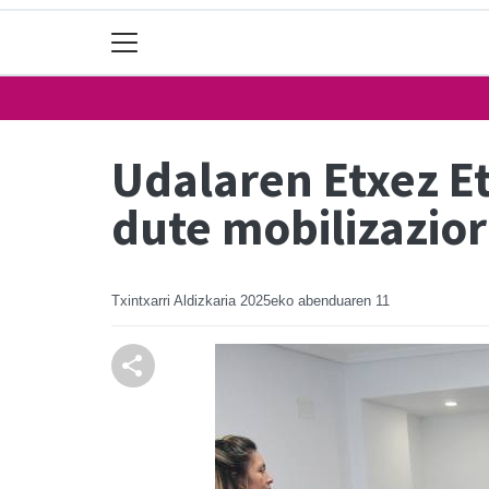
Udalaren Etxez E
dute mobilizazio
Txintxarri Aldizkaria
2025eko abenduaren 11