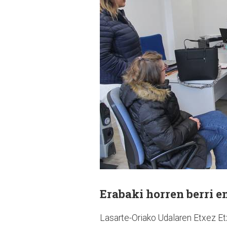
Erabaki horren berri 
Lasarte-Oriako Udalaren Etxez E