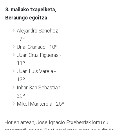
3. mailako txapelketa,
Beraungo egoitza
Alejandro Sanchez
-
7º
Unai Granado -
10º
Juan Cruz Figueras -
11º
Juan Luis Varela -
13º
Inhar San Sebastian -
20º
Mikel Manterola - 25º
Horien artean, Jose Ignacio Etxeberriak lortu du