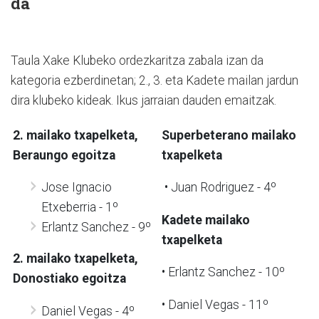
da
Taula Xake Klubeko ordezkaritza zabala izan da
kategoria ezberdinetan; 2., 3. eta Kadete mailan jardun
dira klubeko kideak. Ikus jarraian dauden emaitzak.
2. mailako txapelketa,
Superbeterano mailako
Beraungo egoitza
txapelketa
Jose Ignacio
• Juan Rodriguez - 4º
Etxeberria - 1º
Kadete mailako
Erlantz Sanchez - 9º
txapelketa
2. mailako txapelketa,
• Erlantz Sanchez - 10º
Donostiako egoitza
• Daniel Vegas - 11º
Daniel Vegas -
4º