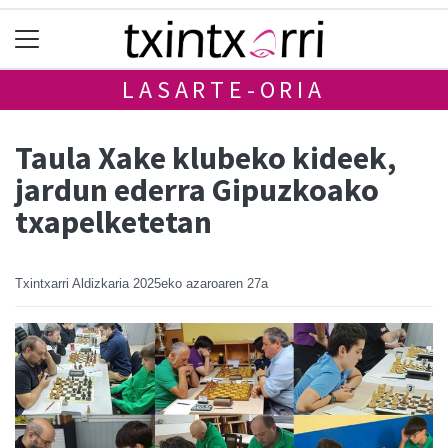
LASARTE-ORIA
Taula Xake klubeko kideek,
jardun ederra Gipuzkoako
txapelketetan
Txintxarri Aldizkaria
2025eko azaroaren 27a