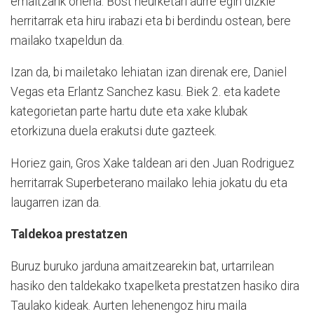
emaitzarik onena. Bost neurketari aurre egin dizkie
herritarrak eta hiru irabazi eta bi berdindu ostean, bere
mailako txapeldun da.
Izan da, bi mailetako lehiatan izan direnak ere, Daniel
Vegas eta Erlantz Sanchez kasu. Biek 2. eta kadete
kategorietan parte hartu dute eta xake klubak
etorkizuna duela erakutsi dute gazteek.
Horiez gain, Gros Xake taldean ari den Juan Rodriguez
herritarrak Superbeterano mailako lehia jokatu du eta
laugarren izan da.
Taldekoa prestatzen
Buruz buruko jarduna amaitzearekin bat, urtarrilean
hasiko den taldekako txapelketa prestatzen hasiko dira
Taulako kideak. Aurten lehenengoz hiru maila