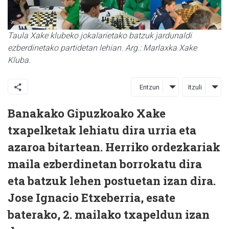
Taula Xake klubeko jokalarietako batzuk jardunaldi
ezberdinetako partidetan lehian. Arg.: Marlaxka Xake
Kluba.
Entzun
Itzuli
Banakako Gipuzkoako Xake
txapelketak lehiatu dira urria eta
azaroa bitartean. Herriko ordezkariak
maila ezberdinetan borrokatu dira
eta batzuk lehen postuetan izan dira.
Jose Ignacio Etxeberria, esate
baterako, 2. mailako txapeldun izan