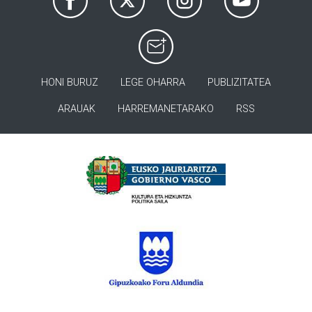
HONI BURUZ
LEGE OHARRA
PUBLIZITATEA
ARAUAK
HARREMANETARAKO
RSS