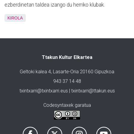
ezberdinetan taldea izango du herriko klubak.
KIROLA
Ttakun Kultur Elkartea
Geltoki kalea 4, Lasarte-Oria 20160 Gipuzkoa
943 37 14 48
txintxarri@txintxarri.eus | txintxarri@ttakun.eus
Codesyntaxek garatua