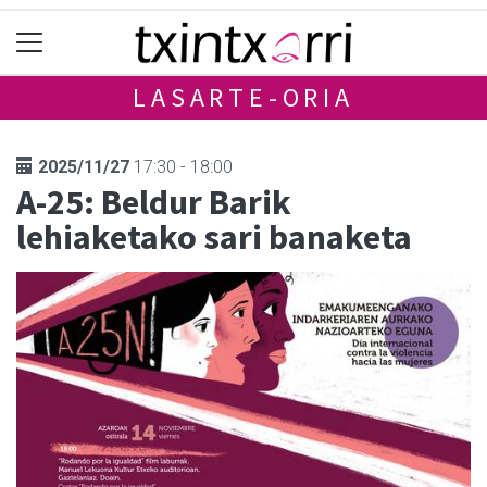
LASARTE-ORIA
2025/11/27
17:30 - 18:00
A-25: Beldur Barik
lehiaketako sari banaketa