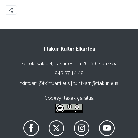
Ttakun Kultur Elkartea
Geltoki kalea 4, Lasarte-Oria 20160 Gipuzkoa
943 37 14 48
txintxarri@txintxarri.eus | txintxarri@ttakun.eus
Codesyntaxek garatua