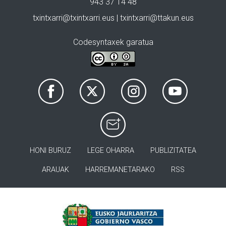
943 37 14 48
txintxarri@txintxarri.eus | txintxarri@ttakun.eus
Codesyntaxek garatua
HONI BURUZ
LEGE OHARRA
PUBLIZITATEA
ARAUAK
HARREMANETARAKO
RSS