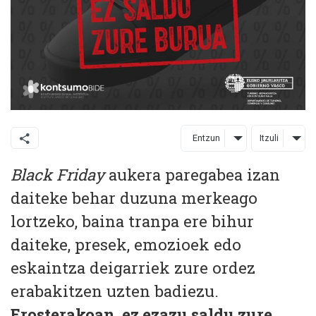
Entzun
Itzuli
Black Friday
aukera paregabea izan
daiteke behar duzuna merkeago
lortzeko, baina tranpa ere bihur
daiteke, presek, emozioek edo
eskaintza deigarriek zure ordez
erabakitzen uzten badiezu.
Erosterakoan,
ez ezazu saldu zure