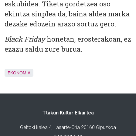
eskubidea. Tiketa gordetzea oso
ekintza sinplea da, baina aldea marka
dezake edozein arazo sortuz gero.
Black Friday
honetan, erosterakoan, ez
ezazu saldu zure burua.
EKONOMIA
Ttakun Kultur Elkartea
Geltoki kalea 4, Lasarte-Oria 20160 Gipuzkoa