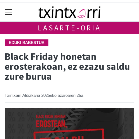
LASARTE-ORIA
EDUKI BABESTUA
Black Friday honetan
erosterakoan, ez ezazu saldu
zure burua
Txintxarri Aldizkaria
2025eko azaroaren 26a