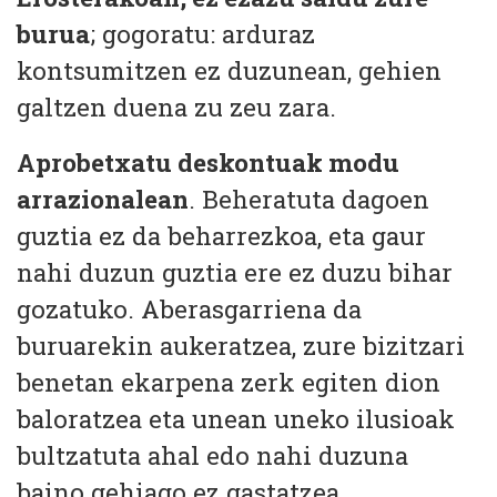
burua
; gogoratu: arduraz
kontsumitzen ez duzunean, gehien
galtzen duena zu zeu zara.
Aprobetxatu deskontuak modu
arrazionalean
. Beheratuta dagoen
guztia ez da beharrezkoa, eta gaur
nahi duzun guztia ere ez duzu bihar
gozatuko. Aberasgarriena da
buruarekin aukeratzea, zure bizitzari
benetan ekarpena zerk egiten dion
baloratzea eta unean uneko ilusioak
bultzatuta ahal edo nahi duzuna
baino gehiago ez gastatzea.