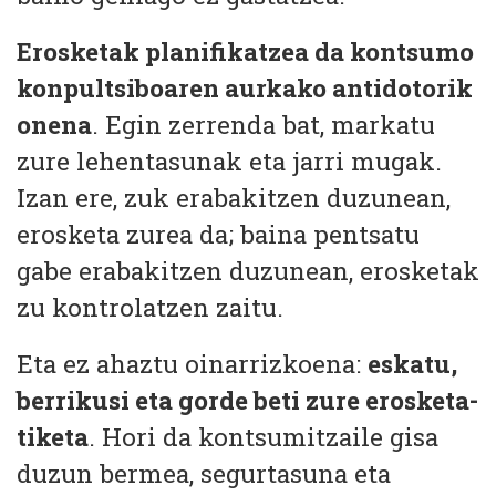
Erosketak planifikatzea da kontsumo
konpultsiboaren aurkako antidotorik
onena
. Egin zerrenda bat, markatu
zure lehentasunak eta jarri mugak.
Izan ere, zuk erabakitzen duzunean,
erosketa zurea da; baina pentsatu
gabe erabakitzen duzunean, erosketak
zu kontrolatzen zaitu.
Eta ez ahaztu oinarrizkoena:
eskatu,
berrikusi eta gorde beti zure erosketa-
tiketa
. Hori da kontsumitzaile gisa
duzun bermea, segurtasuna eta