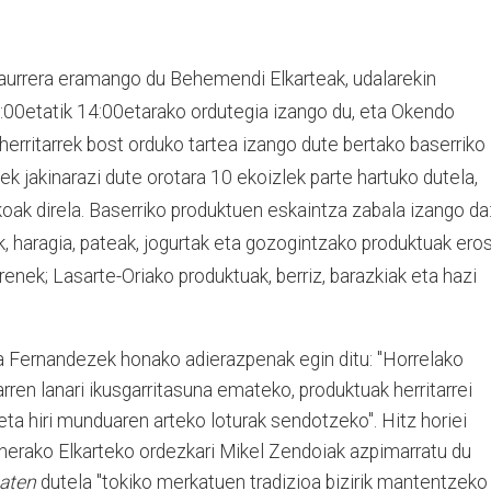
 aurrera eramango du Behemendi Elkarteak, udalarekin
9:00etatik 14:00etarako ordutegia izango du, eta Okendo
 herritarrek bost orduko tartea izango dute bertako baserriko
ek jakinarazi dute orotara 10 ekoizlek parte hartuko dutela,
koak direla.
Baserriko produktuen eskaintza zabala izango da
eak, haragia, pateak, jogurtak eta gozogintzako produktuak eros
renek; Lasarte-Oriako produktuak, berriz, barazkiak eta hazi
 Fernandezek honako adierazpenak egin ditu: "Horrelako
rren lanari ikusgarritasuna emateko, produktuak herritarrei
ta hiri munduaren arteko loturak sendotzeko". Hitz horiei
nerako Elkarteko ordezkari Mikel Zendoiak azpimarratu du
maten
dutela "tokiko merkatuen tradizioa bizirik mantentzeko