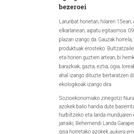
bezeroei
Larunbat honetan, hilaren 15ean,
elkarlanean, aipatu egitasmoa. 0
plazan izango da. Gauzak horrela,
produktuak erosteko. Bultzatzaile
eta horien guztien artean, bi herri
barazkiak, gazta, eztia, ogia, lor
ahal izango dituzte bertaratzen di
ekologikoak izango dira.
Sozioekonomiako zinegotzi Nuria
azokek balio handia dute baserrita
hurbiltzeko eta landa munduaren e
jarraiki, Behemendi Landa Garape
gisa horretako azokek
aukera e