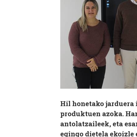
Hil honetako jarduera 
produktuen azoka. Ham
antolatzaileek, eta es
egingo dietela ekoizle 