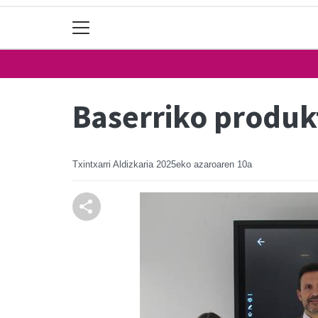
Baserriko produk
Txintxarri Aldizkaria
2025eko azaroaren 10a