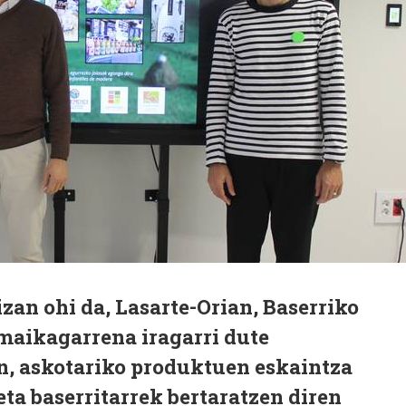
izan ohi da, Lasarte-Orian, Baserriko
aikagarrena iragarri dute
an, askotariko produktuen eskaintza
eta baserritarrek bertaratzen diren