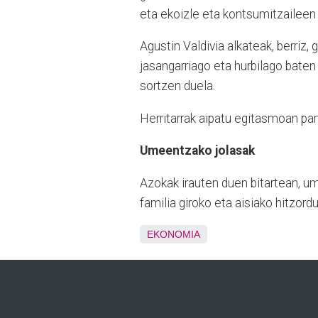
eta ekoizle eta kontsumitzaileen 
Agustin Valdivia alkateak, berriz
jasangarriago eta hurbilago baten 
sortzen duela.
Herritarrak aipatu egitasmoan part
Umeentzako jolasak
Azokak irauten duen bitartean, um
familia giroko eta aisiako hitzord
EKONOMIA