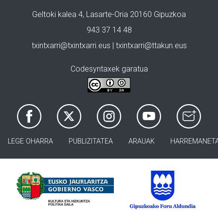
Geltoki kalea 4, Lasarte-Oria 20160 Gipuzkoa
943 37 14 48
txintxarri@txintxarri.eus | txintxarri@ttakun.eus
Codesyntaxek garatua
LEGE OHARRA
PUBLIZITATEA
ARAUAK
HARREMANET