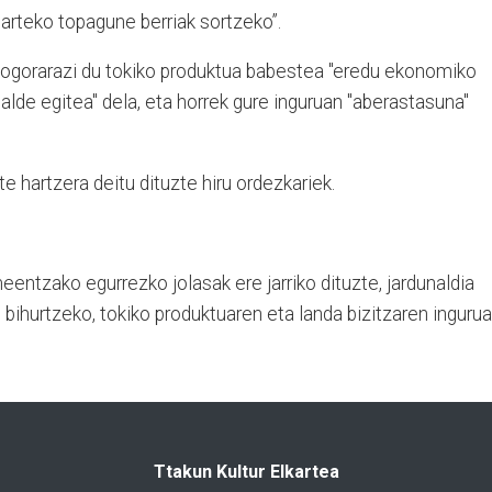
arteko topagune berriak sortzeko”.
, gogorarazi du tokiko produktua babestea "eredu ekonomiko
alde egitea" dela, eta horrek gure inguruan "aberastasuna"
e hartzera deitu dituzte hiru ordezkariek.
eentzako egurrezko jolasak ere jarriko dituzte, jardunaldia
u bihurtzeko, tokiko produktuaren eta landa bizitzaren ingurua
Ttakun Kultur Elkartea