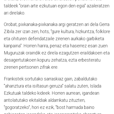
taldeek "orain arte ezkutuan egon den egia" azaleratzen
ari direlako.
Orobat, pixkanaka-pixkanaka argi geratzen ari dela Gerra
Zibila zer izan zen, hots, "gure kultura, hizkuntza, folklore
eta ohituren defendatzaile zirenen aurkako garbiketa
kanpaina". Horren harira, penaz eta haserrez esan zuen
Muguruzak oraindik ez direla ezagutzen eraildakoen eta
desagertutakoen kopuru zehatza, ezta erbesteratu
zirenen pertsonen zifrak ere.
Frankistek sortutako sarraskiaz gain, zabaldutako
"ahanztura eta isiltasun geruza" salatu zuten, Islada
Ezkutuak taldeko kideek. Horren aurrean, igandean
antolatutako ekitaldiak aldarrikatu zituzten,
"gogoratzeko", hori ez ezik, "bost harmada baino