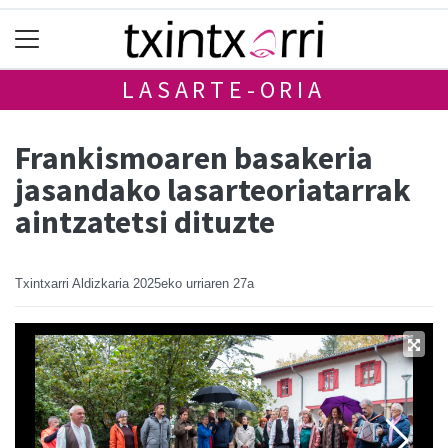
LASARTE-ORIA
Frankismoaren basakeria
jasandako lasarteoriatarrak
aintzatetsi dituzte
Txintxarri Aldizkaria
2025eko urriaren 27a