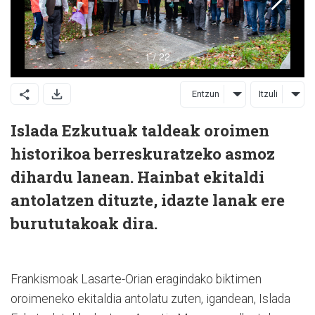
Entzun
Itzuli
Islada Ezkutuak taldeak oroimen
historikoa berreskuratzeko asmoz
dihardu lanean. Hainbat ekitaldi
antolatzen dituzte, idazte lanak ere
burututakoak dira.
Frankismoak Lasarte-Orian eragindako biktimen
oroimeneko ekitaldia antolatu zuten, igandean, Islada