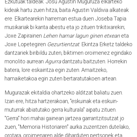
Ezkutuak taldeak. Josu Agustin Muguruza elkarteko
kideak hartu zuen hitza, baita Agustin Valdivia alkateak
ere. Elkartearekin harreman estua duen Joseba Tapia
musikariak bi kanta abestu eta jo zituen trikitixarekin;
Joxe Zapirainen
Lehen hamar lagun ginen etxean
eta
Joxe Lopetegiren
Gezurtientzat
. Ekintza Erketz taldeko
dantzariek biribildu zuten, biktimen oroimenez egindako
monolito aurrean
Agurra
dantzatu baitzuten. Horrekin
batera, lore eskaintza egin zuten. Amaitzeko,
hamaiketakoa egin zuten bertaratutakoen artean.
Mugurazak ekitaldia ohartzeko alditzat baliatu zuen.
Izan ere, hitza hartzerakoan, "eskuinak eta eskuin-
muturrak abiatutako gerra kulturala" aipatu zituen.
"Gerra" hori mahai gainean jartzea garrantzitsutzat jo
zuen, "Memoria Historiaren" aurka zuzentzen dutelako,
orotara, oroimenaren alde diharduten pertsonek eta