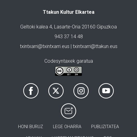
Ttakun Kultur Elkartea
Geltoki kalea 4, Lasarte-Oria 20160 Gipuzkoa
943 37 14 48
txintxarri@txintxarri.eus | txintxarri@ttakun.eus
Codesyntaxek garatua
HONI BURUZ
LEGE OHARRA
PUBLIZITATEA