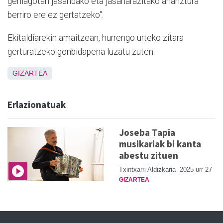
gehiagotan jasandako eta jasanarazitako ahanztura
berriro ere ez gertatzeko".
Ekitaldiarekin amaitzean, hurrengo urteko zitara
gerturatzeko gonbidapena luzatu zuten.
GIZARTEA
Erlazionatuak
Joseba Tapia
musikariak bi kanta
abestu zituen
Txintxarri Aldizkaria
2025 urr 27
GIZARTEA