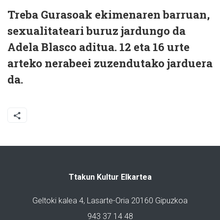
Treba Gurasoak ekimenaren barruan,
sexualitateari buruz jardungo da
Adela Blasco aditua. 12 eta 16 urte
arteko nerabeei zuzendutako jarduera
da.
Ttakun Kultur Elkartea
Geltoki kalea 4, Lasarte-Oria 20160 Gipuzkoa
943 37 14 48