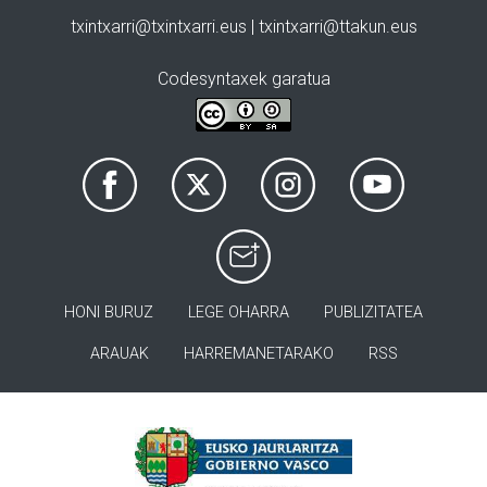
txintxarri@txintxarri.eus | txintxarri@ttakun.eus
Codesyntaxek garatua
HONI BURUZ
LEGE OHARRA
PUBLIZITATEA
ARAUAK
HARREMANETARAKO
RSS