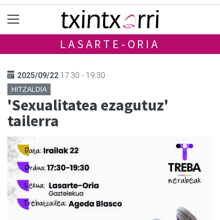
LASARTE-ORIA
2025/09/22
17:30 - 19:30
HITZALDIA
'Sexualitatea ezagutuz'
tailerra