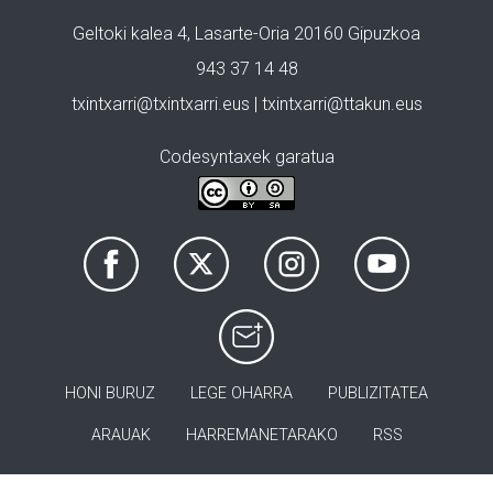
Geltoki kalea 4, Lasarte-Oria 20160 Gipuzkoa
943 37 14 48
txintxarri@txintxarri.eus | txintxarri@ttakun.eus
Codesyntaxek garatua
HONI BURUZ
LEGE OHARRA
PUBLIZITATEA
ARAUAK
HARREMANETARAKO
RSS