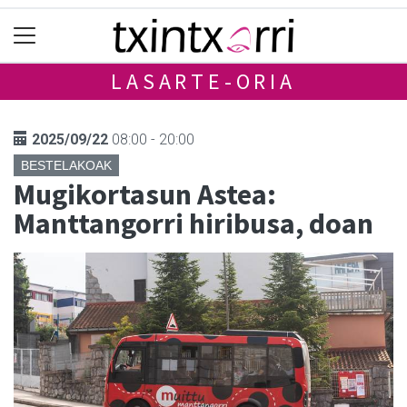
LASARTE-ORIA
2025/09/22
08:00 - 20:00
BESTELAKOAK
Mugikortasun Astea:
Manttangorri hiribusa, doan