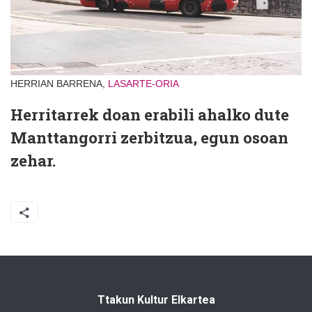
HERRIAN BARRENA,
LASARTE-ORIA
Herritarrek doan erabili ahalko dute
Manttangorri zerbitzua, egun osoan
zehar.
Ttakun Kultur Elkartea