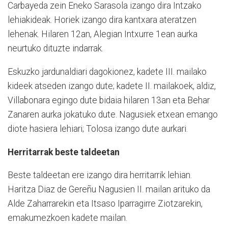
Carbayeda zein Eneko Sarasola izango dira Intzako
lehiakideak. Horiek izango dira kantxara ateratzen
lehenak. Hilaren 12an, Alegian Intxurre 1ean aurka
neurtuko dituzte indarrak.
Eskuzko jardunaldiari dagokionez, kadete III. mailako
kideek atseden izango dute; kadete II. mailakoek, aldiz,
Villabonara egingo dute bidaia hilaren 13an eta Behar
Zanaren aurka jokatuko dute. Nagusiek etxean emango
diote hasiera lehiari; Tolosa izango dute aurkari.
Herritarrak beste taldeetan
Beste taldeetan ere izango dira herritarrik lehian.
Haritza Diaz de Gereñu Nagusien II. mailan arituko da
Alde Zaharrarekin eta Itsaso Iparragirre Ziotzarekin,
emakumezkoen kadete mailan.