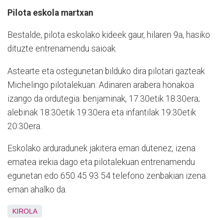
Pilota eskola martxan
Bestalde, pilota eskolako kideek gaur, hilaren 9a, hasiko
dituzte entrenamendu saioak.
Astearte eta ostegunetan bilduko dira pilotari gazteak
Michelingo pilotalekuan. Adinaren arabera honakoa
izango da ordutegia: benjaminak, 17:30etik 18:30era;
alebinak 18:30etik 19:30era eta infantilak 19:30etik
20:30era.
Eskolako arduradunek jakitera eman dutenez, izena
ematea irekia dago eta pilotalekuan entrenamendu
egunetan edo 650 45 93 54 telefono zenbakian izena
eman ahalko da.
KIROLA