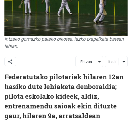
Intzako gomazko palako bikotea, iazko txapelketa batean
lehian.
Entzun
Itzuli
Federatutako pilotariek hilaren 12an
hasiko dute lehiaketa denboraldia;
pilota eskolako kideek, aldiz,
entrenamendu saioak ekin dituzte
gaur, hilaren 9a, arratsaldean