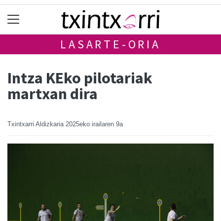
LASARTE-ORIA
Intza KEko pilotariak
martxan dira
Txintxarri Aldizkaria
2025eko irailaren 9a