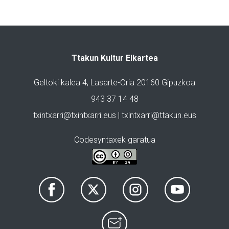
Ttakun Kultur Elkartea
Geltoki kalea 4, Lasarte-Oria 20160 Gipuzkoa
943 37 14 48
txintxarri@txintxarri.eus | txintxarri@ttakun.eus
Codesyntaxek garatua