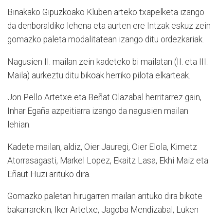
Binakako Gipuzkoako Kluben arteko txapelketa izango
da denboraldiko lehena eta aurten ere Intzak eskuz zein
gomazko paleta modalitatean izango ditu ordezkariak.
Nagusien II. mailan zein kadeteko bi mailatan (II. eta III.
Maila) aurkeztu ditu bikoak herriko pilota elkarteak.
Jon Pello Artetxe eta Beñat Olazabal herritarrez gain,
Inhar Egaña azpeitiarra izango da nagusien mailan
lehian.
Kadete mailan, aldiz, Oier Jauregi, Oier Elola, Kimetz
Atorrasagasti, Markel Lopez, Ekaitz Lasa, Ekhi Maiz eta
Eñaut Huzi arituko dira.
Gomazko paletan hirugarren mailan arituko dira bikote
bakarrarekin; Iker Artetxe, Jagoba Mendizabal, Luken