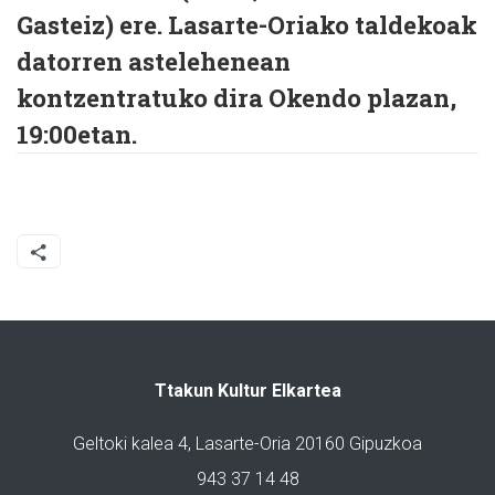
Gasteiz) ere. Lasarte-Oriako taldekoak
datorren astelehenean
kontzentratuko dira Okendo plazan,
19:00etan.
Ttakun Kultur Elkartea
Geltoki kalea 4, Lasarte-Oria 20160 Gipuzkoa
943 37 14 48