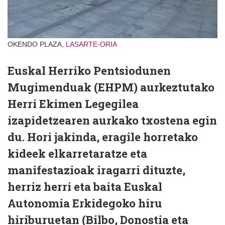
OKENDO PLAZA,
LASARTE-ORIA
Euskal Herriko Pentsiodunen
Mugimenduak (EHPM) aurkeztutako
Herri Ekimen Legegilea
izapidetzearen aurkako txostena egin
du. Hori jakinda, eragile horretako
kideek elkarretaratze eta
manifestazioak iragarri dituzte,
herriz herri eta baita Euskal
Autonomia Erkidegoko hiru
hiriburuetan (Bilbo, Donostia eta