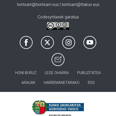
txintxarri@txintxarri.eus | txintxarri@ttakun.eus
Codesyntaxek garatua
HONI BURUZ
LEGE OHARRA
PUBLIZITATEA
ARAUAK
HARREMANETARAKO
RSS