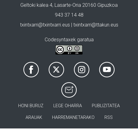
Geltoki kalea 4, Lasarte-Oria 20160 Gipuzkoa
943 37 14 48
txintxarri@txintxarri.eus | txintxarri@ttakun.eus
Codesyntaxek garatua
HONI BURUZ
LEGE OHARRA
PUBLIZITATEA
ARAUAK
HARREMANETARAKO
RSS