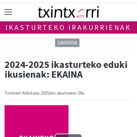
IKASTURTEKO IRAKURRIENAK
SARRERA
2024-2025 ikasturteko eduki
ikusienak: EKAINA
Txintxarri Aldizkaria
2025eko abuztuaren 28a