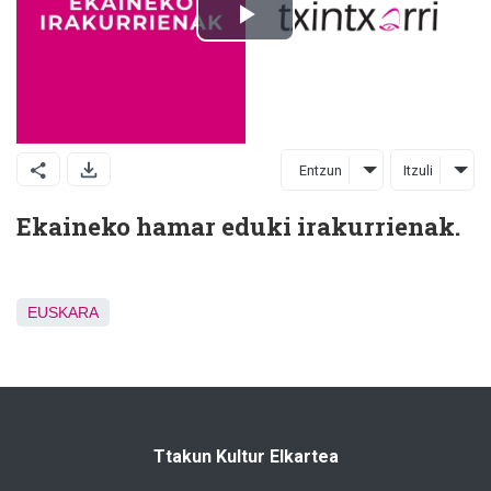
Entzun
Itzuli
Ekaineko hamar eduki irakurrienak.
EUSKARA
Ttakun Kultur Elkartea