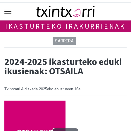
IKASTURTEKO IRAKURRIENAK
SARRERA
2024-2025 ikasturteko eduki
ikusienak: OTSAILA
Txintxarri Aldizkaria
2025eko abuztuaren 16a