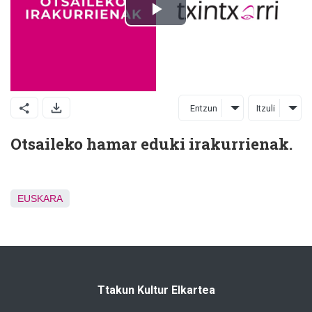
Entzun
Itzuli
Otsaileko hamar eduki irakurrienak.
EUSKARA
Ttakun Kultur Elkartea