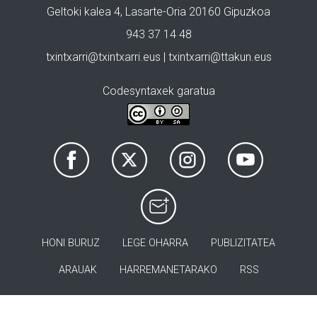
Geltoki kalea 4, Lasarte-Oria 20160 Gipuzkoa
943 37 14 48
txintxarri@txintxarri.eus | txintxarri@ttakun.eus
Codesyntaxek garatua
HONI BURUZ
LEGE OHARRA
PUBLIZITATEA
ARAUAK
HARREMANETARAKO
RSS