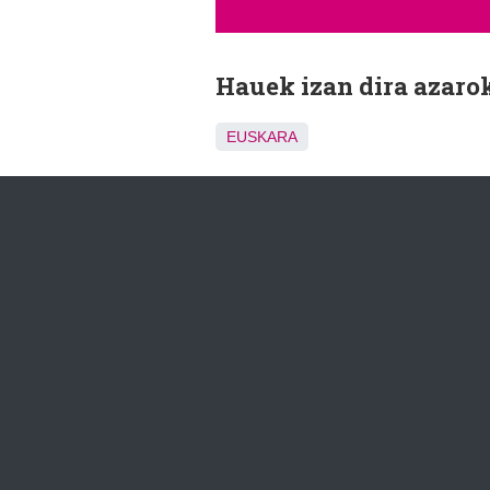
Hauek izan dira azaro
EUSKARA