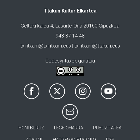
Ttakun Kultur Elkartea
Geltoki kalea 4, Lasarte-Oria 20160 Gipuzkoa
943 37 14 48
txintxarri@txintxarri.eus | txintxarri@ttakun.eus
Codesyntaxek garatua
HONI BURUZ
LEGE OHARRA
PUBLIZITATEA
ARAUAK
HARREMANETARAKO
RSS