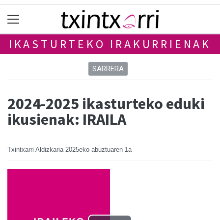
IKASTURTEKO IRAKURRIENAK
SARRERA
2024-2025 ikasturteko eduki
ikusienak: IRAILA
Txintxarri Aldizkaria
2025eko abuztuaren 1a