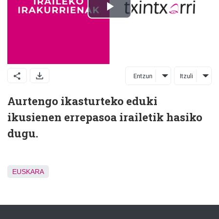
Entzun
Itzuli
Aurtengo ikasturteko eduki
ikusienen errepasoa irailetik hasiko
dugu.
EUSKARA