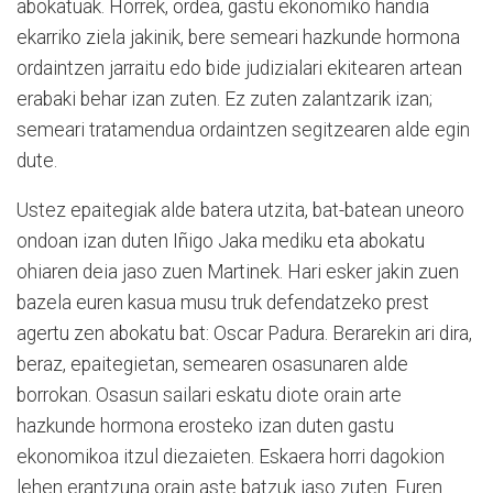
abokatuak. Horrek, ordea, gastu ekonomiko handia
ekarriko ziela jakinik, bere semeari hazkunde hormona
ordaintzen jarraitu edo bide judizialari ekitearen artean
erabaki behar izan zuten. Ez zuten zalantzarik izan;
semeari tratamendua ordaintzen segitzearen alde egin
dute.
Ustez epaitegiak alde batera utzita, bat-batean uneoro
ondoan izan duten Iñigo Jaka mediku eta abokatu
ohiaren deia jaso zuen Martinek. Hari esker jakin zuen
bazela euren kasua musu truk defendatzeko prest
agertu zen abokatu bat: Oscar Padura. Berarekin ari dira,
beraz, epaitegietan, semearen osasunaren alde
borrokan. Osasun sailari eskatu diote orain arte
hazkunde hormona erosteko izan duten gastu
ekonomikoa itzul diezaieten. Eskaera horri dagokion
lehen erantzuna orain aste batzuk jaso zuten. Euren