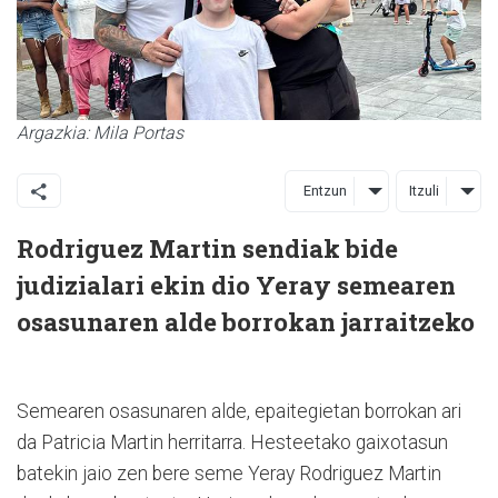
Argazkia: Mila Portas
Entzun
Itzuli
Rodriguez Martin sendiak bide
judizialari ekin dio Yeray semearen
osasunaren alde borrokan jarraitzeko
Semearen osasunaren alde, epaitegietan borrokan ari
da Patricia Martin herritarra. Hesteetako gaixotasun
batekin jaio zen bere seme Yeray Rodriguez Martin