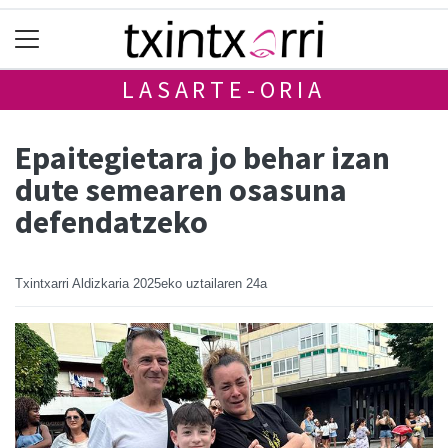
LASARTE-ORIA
Epaitegietara jo behar izan
dute semearen osasuna
defendatzeko
Txintxarri Aldizkaria
2025eko uztailaren 24a