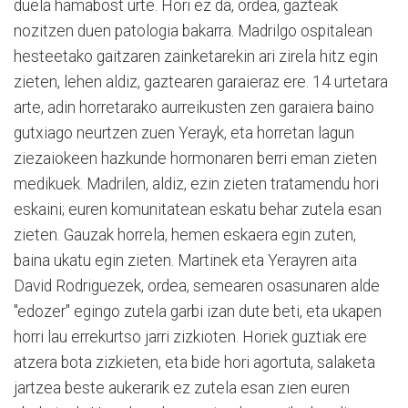
duela hamabost urte. Hori ez da, ordea, gazteak
nozitzen duen patologia bakarra. Madrilgo ospitalean
hesteetako gaitzaren zainketarekin ari zirela hitz egin
zieten, lehen aldiz, gaztearen garaieraz ere. 14 urtetara
arte, adin horretarako aurreikusten zen garaiera baino
gutxiago neurtzen zuen Yerayk, eta horretan lagun
ziezaiokeen hazkunde hormonaren berri eman zieten
medikuek. Madrilen, aldiz, ezin zieten tratamendu hori
eskaini; euren komunitatean eskatu behar zutela esan
zieten. Gauzak horrela, hemen eskaera egin zuten,
baina ukatu egin zieten. Martinek eta Yerayren aita
David Rodriguezek, ordea, semearen osasunaren alde
"edozer" egingo zutela garbi izan dute beti, eta ukapen
horri lau errekurtso jarri zizkioten. Horiek guztiak ere
atzera bota zizkieten, eta bide hori agortuta, salaketa
jartzea beste aukerarik ez zutela esan zien euren