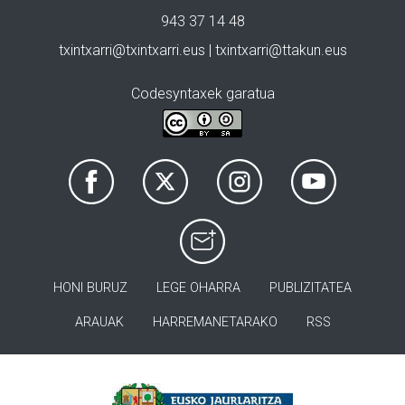
943 37 14 48
txintxarri@txintxarri.eus | txintxarri@ttakun.eus
Codesyntaxek garatua
HONI BURUZ
LEGE OHARRA
PUBLIZITATEA
ARAUAK
HARREMANETARAKO
RSS