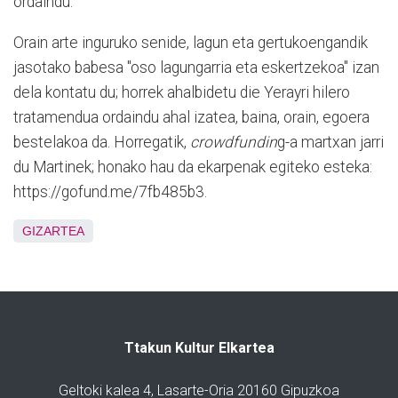
ordaindu.
Orain arte inguruko senide, lagun eta gertukoengandik
jasotako babesa "oso lagungarria eta eskertzekoa" izan
dela kontatu du; horrek ahalbidetu die Yerayri hilero
tratamendua ordaindu ahal izatea, baina, orain, egoera
bestelakoa da. Horregatik,
crowdfundin
g-a martxan jarri
du Martinek; honako hau da ekarpenak egiteko esteka:
https://gofund.me/7fb485b3.
GIZARTEA
Ttakun Kultur Elkartea
Geltoki kalea 4, Lasarte-Oria 20160 Gipuzkoa