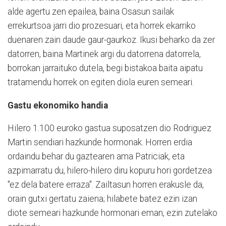
alde agertu zen epailea, baina Osasun sailak
errekurtsoa jarri dio prozesuari, eta horrek ekarriko
duenaren zain daude gaur-gaurkoz. Ikusi beharko da zer
datorren, baina Martinek argi du datorrena datorrela,
borrokan jarraituko dutela, begi bistakoa baita aipatu
tratamendu horrek on egiten diola euren semeari.
Gastu ekonomiko handia
Hilero 1.100 euroko gastua suposatzen dio Rodriguez
Martin sendiari hazkunde hormonak. Horren erdia
ordaindu behar du gaztearen ama Patriciak, eta
azpimarratu du, hilero-hilero diru kopuru hori gordetzea
"ez dela batere erraza". Zailtasun horren erakusle da,
orain gutxi gertatu zaiena; hilabete batez ezin izan
diote semeari hazkunde hormonari eman, ezin zutelako