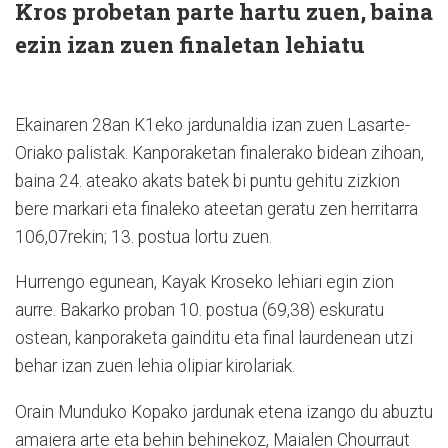
Kros probetan parte hartu zuen, baina
ezin izan zuen finaletan lehiatu
Ekainaren 28an K1eko jardunaldia izan zuen Lasarte-
Oriako palistak. Kanporaketan finalerako bidean zihoan,
baina 24. ateako akats batek bi puntu gehitu zizkion
bere markari eta finaleko ateetan geratu zen herritarra
106,07rekin; 13. postua lortu zuen.
Hurrengo egunean, Kayak Kroseko lehiari egin zion
aurre. Bakarko proban 10. postua (69,38) eskuratu
ostean, kanporaketa gainditu eta final laurdenean utzi
behar izan zuen lehia olipiar kirolariak.
Orain Munduko Kopako jardunak etena izango du abuztu
amaiera arte eta behin behinekoz, Maialen Chourraut