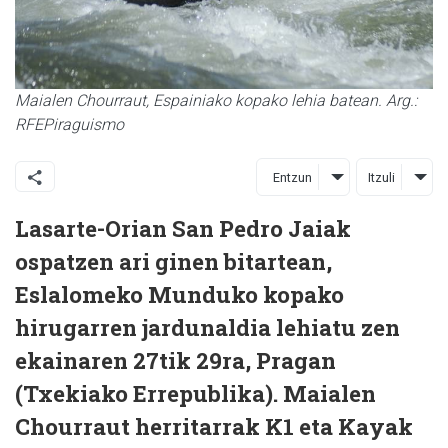
Maialen Chourraut, Espainiako kopako lehia batean. Arg.:
RFEPiraguismo
Entzun
Itzuli
Lasarte-Orian San Pedro Jaiak
ospatzen ari ginen bitartean,
Eslalomeko Munduko kopako
hirugarren jardunaldia lehiatu zen
ekainaren 27tik 29ra, Pragan
(Txekiako Errepublika). Maialen
Chourraut herritarrak K1 eta Kayak