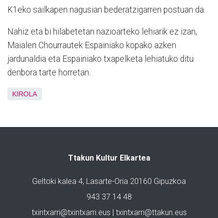
K1eko sailkapen nagusian bederatzigarren postuan da.
Nahiz eta bi hilabetetan nazioarteko lehiarik ez izan,
Maialen Chourrautek Espainiako kopako azken
jardunaldia eta Espainiako txapelketa lehiatuko ditu
denbora tarte horretan.
KIROLA
Ttakun Kultur Elkartea
Geltoki kalea 4, Lasarte-Oria 20160 Gipuzkoa
943 37 14 48
txintxarri@txintxarri.eus | txintxarri@ttakun.eus