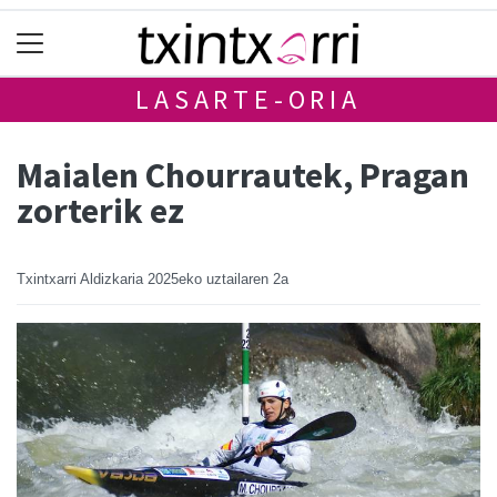
LASARTE-ORIA
Maialen Chourrautek, Pragan
zorterik ez
Txintxarri Aldizkaria
2025eko uztailaren 2a