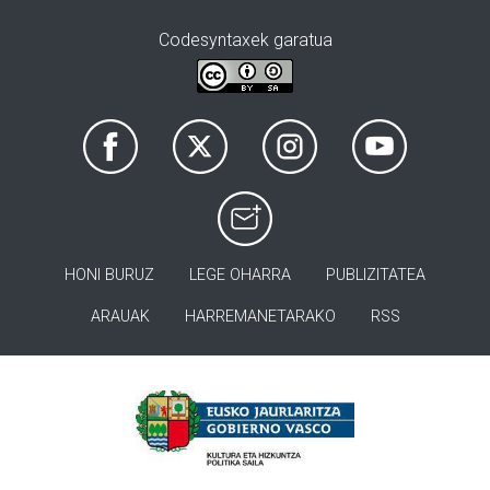
Codesyntaxek garatua
HONI BURUZ
LEGE OHARRA
PUBLIZITATEA
ARAUAK
HARREMANETARAKO
RSS