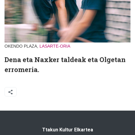
OKENDO PLAZA,
LASARTE-ORIA
Dena eta Naxker taldeak eta Olgetan
erromeria.
Ttakun Kultur Elkartea