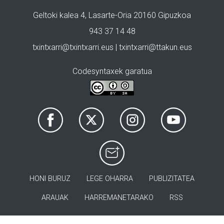
Geltoki kalea 4, Lasarte-Oria 20160 Gipuzkoa
943 37 14 48
txintxarri@txintxarri.eus | txintxarri@ttakun.eus
Codesyntaxek garatua
HONI BURUZ
LEGE OHARRA
PUBLIZITATEA
ARAUAK
HARREMANETARAKO
RSS